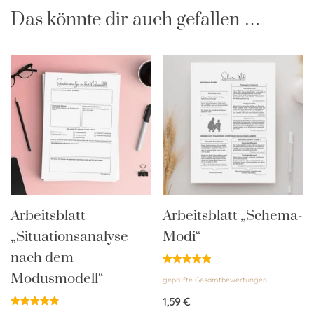
Das könnte dir auch gefallen …
Arbeitsblatt
Arbeitsblatt „Schema-
„Situationsanalyse
Modi“
nach dem
Bewertet
Modusmodell“
geprüfte Gesamtbewertungen
mit
5.00
von 5
1,59
€
Bewertet