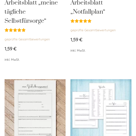
Arbeitsblatt „meine
Arbeitsblatt
tägliche
„Notfallplan“
Selbstfürsorge“
Bewertet
geprüfte Gesamtbewertungen
mit
5.00
Bewertet
von 5
1,59
€
geprüfte Gesamtbewertungen
mit
4.96
von 5
1,59
€
inkl. MwSt.
inkl. MwSt.