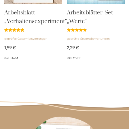
Arbeitsblatt
Arbeitsblätter-Set
„Verhaltensexperiment“
„Werte“
Bewertet
Bewertet
geprüfte Gesamtbewertungen
geprüfte Gesamtbewertungen
mit
mit
5.00
4.84
von 5
von 5
1,59
€
2,29
€
inkl. MwSt.
inkl. MwSt.