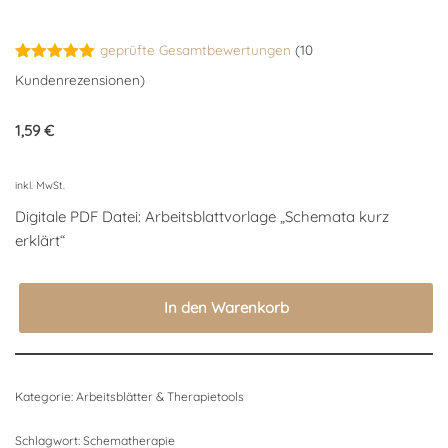
geprüfte Gesamtbewertungen
(
10
Bewertet
10
Kundenrezensionen)
mit
5.00
von 5,
basierend
1,59
€
auf
Kundenbewertungen
inkl. MwSt.
Digitale PDF Datei: Arbeitsblattvorlage „Schemata kurz
erklärt“
In den Warenkorb
Kategorie:
Arbeitsblätter & Therapietools
Schlagwort:
Schematherapie