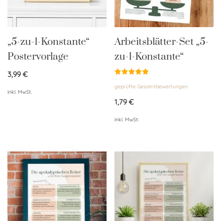
„5-zu-1-Konstante“
Arbeitsblätter-Set „5-
Postervorlage
zu-1-Konstante“
3,99
€
Bewertet
geprüfte Gesamtbewertungen
mit
inkl. MwSt.
5.00
von 5
1,79
€
inkl. MwSt.