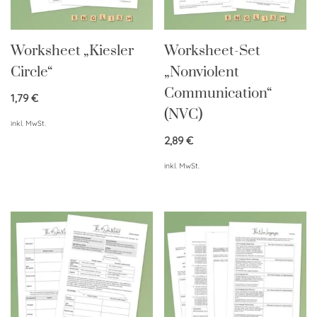
Worksheet „Kiesler
Worksheet-Set
Circle“
„Nonviolent
Communication“
1,79
€
(NVC)
inkl. MwSt.
2,89
€
inkl. MwSt.