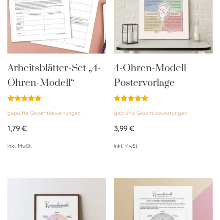
Arbeitsblätter-Set „4-
4-Ohren-Modell
Ohren-Modell“
Postervorlage
Bewertet
Bewertet
geprüfte Gesamtbewertungen
geprüfte Gesamtbewertungen
mit
mit
5.00
5.00
von 5
von 5
1,79
€
3,99
€
inkl. MwSt.
inkl. MwSt.