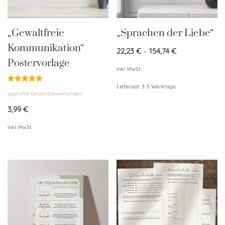
„Gewaltfreie
„Sprachen der Liebe“
Kommunikation“
22,23
€
–
154,74
€
Postervorlage
inkl. MwSt.
Lieferzeit:
3-5 Werktage
Bewertet
geprüfte Gesamtbewertungen
mit
5.00
von 5
3,99
€
inkl. MwSt.