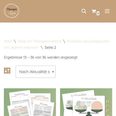
Zum
0
Inhalt
springen
Start
\
Shop für Therapiematerial
\
Produkte verschlagwortet
mit „Kommunikation“
\
Seite 2
Ergebnisse 13 – 36 von 36 werden angezeigt