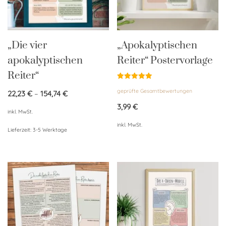
„Die vier
„Apokalyptischen
apokalyptischen
Reiter“ Postervorlage
Reiter“
Bewertet
geprüfte Gesamtbewertungen
mit
22,23
€
–
154,74
€
5.00
von 5
3,99
€
inkl. MwSt.
inkl. MwSt.
Lieferzeit:
3-5 Werktage