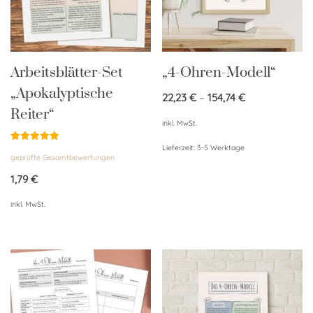
Arbeitsblätter-Set
„4-Ohren-Modell“
„Apokalyptische
22,23
€
–
154,74
€
Reiter“
inkl. MwSt.
Lieferzeit:
3-5 Werktage
Bewertet
geprüfte Gesamtbewertungen
mit
5.00
von 5
1,79
€
inkl. MwSt.