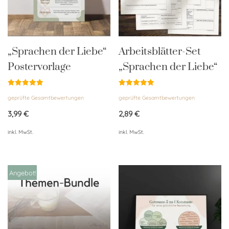
„Sprachen der Liebe“
Arbeitsblätter-Set
Postervorlage
„Sprachen der Liebe“
Bewertet
Bewertet
geprüfte Gesamtbewertungen
geprüfte Gesamtbewertungen
mit
mit
5.00
5.00
von 5
von 5
3,99
€
2,89
€
inkl. MwSt.
inkl. MwSt.
Angebot!