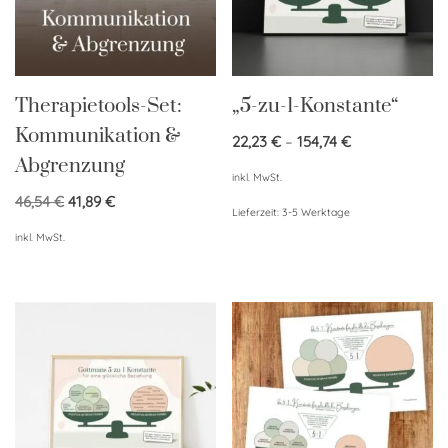
Therapietools-Set:
„5-zu-1-Konstante“
Kommunikation &
22,23
€
–
154,74
€
Abgrenzung
inkl. MwSt.
46,54
€
41,89
€
Lieferzeit:
3-5 Werktage
inkl. MwSt.