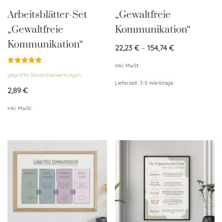
Arbeitsblätter-Set
„Gewaltfreie
„Gewaltfreie
Kommunikation“
Kommunikation“
22,23
€
–
154,74
€
inkl. MwSt.
Bewertet
geprüfte Gesamtbewertungen
mit
5.00
Lieferzeit:
3-5 Werktage
von 5
2,89
€
inkl. MwSt.