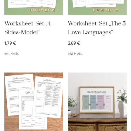
Worksheet-Set „4-
Worksheet-Set „The 5
Sides-Model“
Love Languages“
1,79
€
2,89
€
inkl. MwSt.
inkl. MwSt.