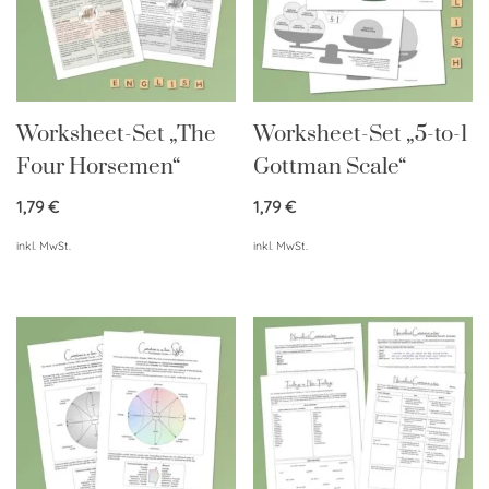
Worksheet-Set „The
Worksheet-Set „5-to-1
Four Horsemen“
Gottman Scale“
1,79
€
1,79
€
inkl. MwSt.
inkl. MwSt.