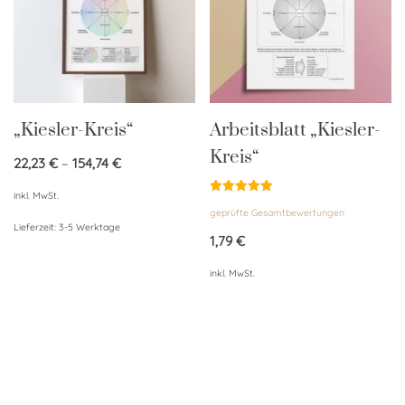
„Kiesler-Kreis“
Arbeitsblatt „Kiesler-
Kreis“
22,23
€
–
154,74
€
inkl. MwSt.
Bewertet
geprüfte Gesamtbewertungen
mit
5.00
Lieferzeit:
3-5 Werktage
von 5
1,79
€
inkl. MwSt.