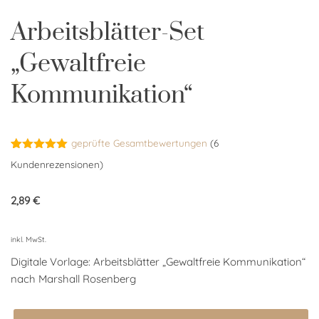
Arbeitsblätter-Set
„Gewaltfreie
Kommunikation“
geprüfte Gesamtbewertungen
(
6
Bewertet
6
Kundenrezensionen)
mit
5.00
von 5,
basierend
2,89
€
auf
Kundenbewertungen
inkl. MwSt.
Digitale Vorlage: Arbeitsblätter „Gewaltfreie Kommunikation“
nach Marshall Rosenberg