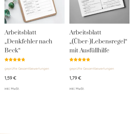
Arbeitsblatt
Arbeitsblatt
„Denkfehler nach
„(Über-)Lebensregel“
Beck“
mit Ausfüllhilfe
Bewertet
Bewertet
geprüfte Gesamtbewertungen
geprüfte Gesamtbewertungen
mit
mit
4.85
5.00
von 5
von 5
1,59
€
1,79
€
inkl. MwSt.
inkl. MwSt.