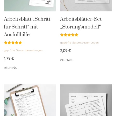
Arbeitsblatt „Schritt
Arbeitsblätter-Set
für Schritt“ mit
„Störungsmodell“
Ausfüllhilfe
Bewertet
geprüfte Gesamtbewertungen
mit
4.92
Bewertet
von 5
2,09
€
geprüfte Gesamtbewertungen
mit
4.95
von 5
1,79
€
inkl. MwSt.
inkl. MwSt.