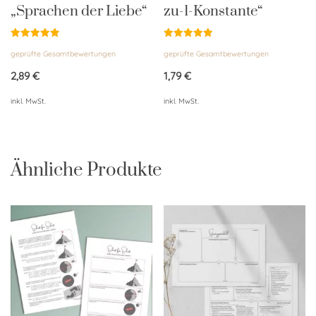
„Sprachen der Liebe“
zu-1-Konstante“
Bewertet
Bewertet
geprüfte Gesamtbewertungen
geprüfte Gesamtbewertungen
mit
mit
5.00
5.00
von 5
von 5
2,89
€
1,79
€
inkl. MwSt.
inkl. MwSt.
Ähnliche Produkte