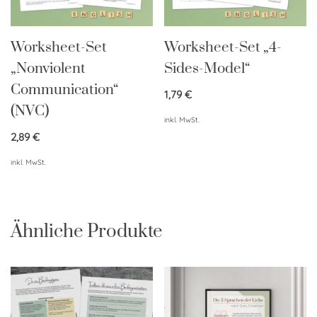
Worksheet-Set
Worksheet-Set „4-
„Nonviolent
Sides-Model“
Communication“
1,79
€
(NVC)
inkl. MwSt.
2,89
€
inkl. MwSt.
Ähnliche Produkte