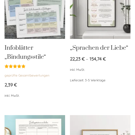
Infoblätter
„Sprachen der Liebe“
„Bindungsstile“
22,23
€
–
154,74
€
inkl. MwSt.
Bewertet
geprüfte Gesamtbewertungen
mit
5.00
Lieferzeit:
3-5 Werktage
von 5
2,39
€
inkl. MwSt.