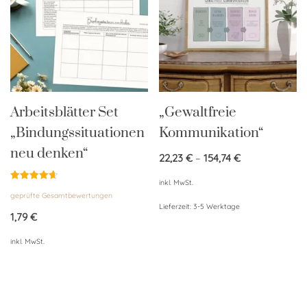
Arbeitsblätter Set
„Gewaltfreie
„Bindungssituationen
Kommunikation“
neu denken“
22,23
€
–
154,74
€
inkl. MwSt.
Bewertet
geprüfte Gesamtbewertungen
mit
4.67
Lieferzeit:
3-5 Werktage
von 5
1,79
€
inkl. MwSt.