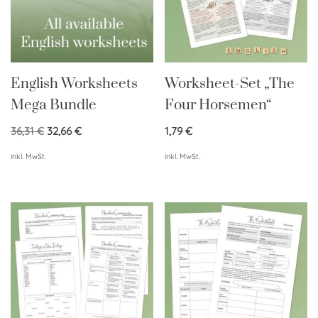
English Worksheets
Worksheet-Set „The
Mega Bundle
Four Horsemen“
36,31
€
32,66
€
1,79
€
inkl. MwSt.
inkl. MwSt.