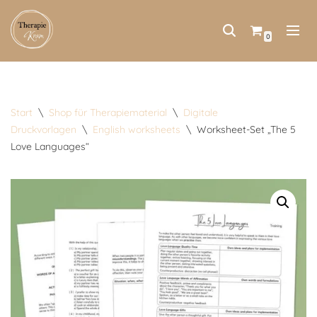
Zum
0
Inhalt
springen
Start
\
Shop für Therapiematerial
\
Digitale
Druckvorlagen
\
English worksheets
\
Worksheet-Set „The 5
Love Languages“