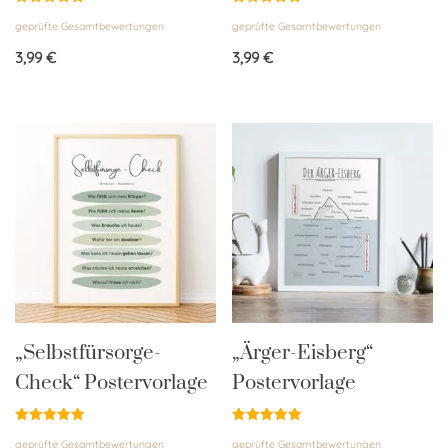
Bewertet
Bewertet
geprüfte Gesamtbewertungen
geprüfte Gesamtbewertungen
mit
mit
4.83
4.83
von 5
von 5
3,99
€
3,99
€
„Selbstfürsorge-
„Ärger-Eisberg“
Check“ Postervorlage
Postervorlage
Bewertet
Bewertet
geprüfte Gesamtbewertungen
geprüfte Gesamtbewertungen
mit
mit