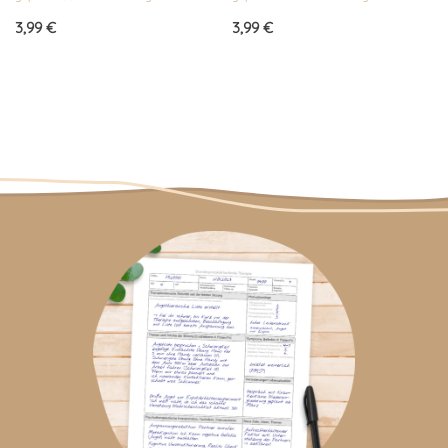
5.00
5.00
von 5
von 5
3,99
€
3,99
€