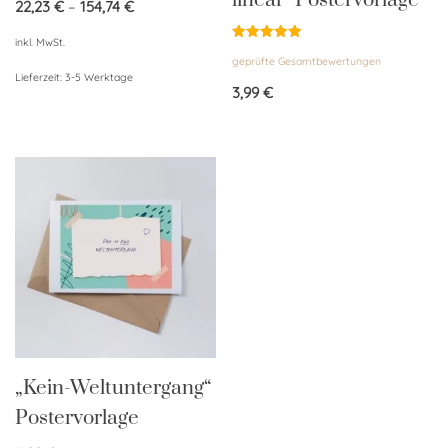
linear“ Postervorlage
22,23
€
–
154,74
€
inkl. MwSt.
Bewertet
geprüfte Gesamtbewertungen
mit
5.00
Lieferzeit:
3-5 Werktage
von 5
3,99
€
„Kein-Weltuntergang“
Postervorlage