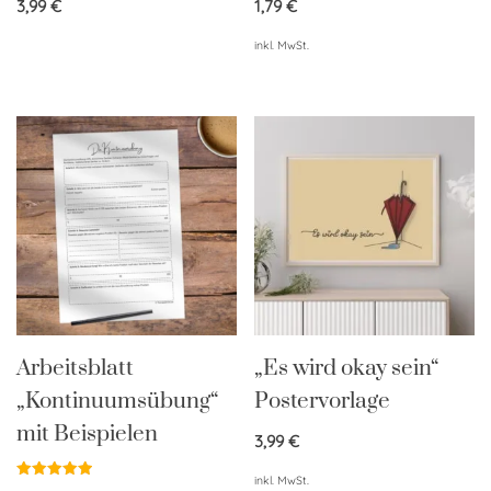
3,99
€
1,79
€
inkl. MwSt.
Arbeitsblatt
„Es wird okay sein“
„Kontinuumsübung“
Postervorlage
mit Beispielen
3,99
€
inkl. MwSt.
Bewertet