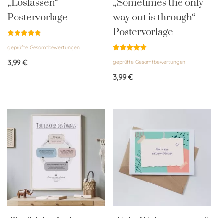
„Loslassen“
„Sometimes the only
Postervorlage
way out is through“
Postervorlage
Bewertet
geprüfte Gesamtbewertungen
mit
5.00
Bewertet
von 5
3,99
€
geprüfte Gesamtbewertungen
mit
5.00
von 5
3,99
€