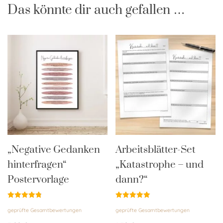
Das könnte dir auch gefallen …
„Negative Gedanken
Arbeitsblätter-Set
hinterfragen“
„Katastrophe – und
Postervorlage
dann?“
Bewertet
Bewertet
geprüfte Gesamtbewertungen
geprüfte Gesamtbewertungen
mit
mit
4.83
5.00
von 5
von 5