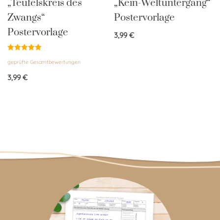
„Teufelskreis des
„Kein-Weltuntergang“
Zwangs“
Postervorlage
Postervorlage
3,99
€
Bewertet
geprüfte Gesamtbewertungen
mit
5.00
von 5
3,99
€