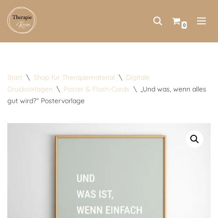
Zum
0
Inhalt
springen
Start
\
Shop für Therapiematerial
\
Digitale
Druckvorlagen
\
Poster & Flash-Cards
\
„Und was, wenn alles
gut wird?“ Postervorlage