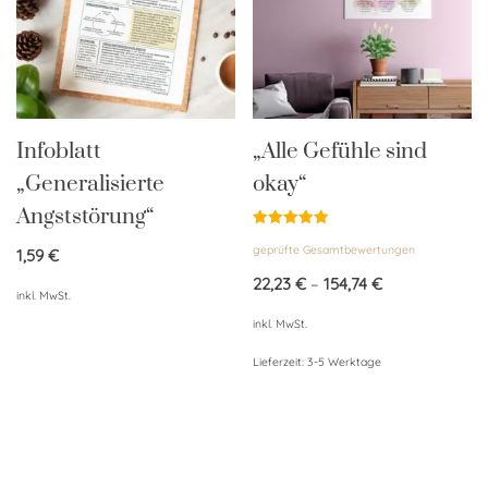
Infoblatt
„Alle Gefühle sind
„Generalisierte
okay“
Angststörung“
Bewertet
geprüfte Gesamtbewertungen
mit
1,59
€
5.00
von 5
22,23
€
–
154,74
€
inkl. MwSt.
inkl. MwSt.
Lieferzeit:
3-5 Werktage