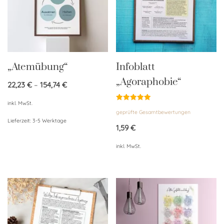
„Atemübung“
Infoblatt
„Agoraphobie“
22,23
€
–
154,74
€
inkl. MwSt.
Bewertet
geprüfte Gesamtbewertungen
mit
5.00
Lieferzeit:
3-5 Werktage
von 5
1,59
€
inkl. MwSt.