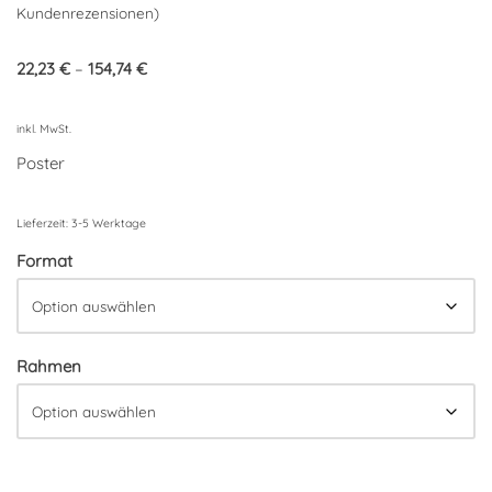
Bewertet
2
Kundenrezensionen)
mit
5.00
von 5,
basierend
22,23
€
–
154,74
€
auf
Kundenbewertungen
inkl. MwSt.
Poster
Lieferzeit:
3-5 Werktage
Format
Rahmen