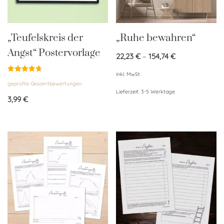
„Teufelskreis der
„Ruhe bewahren“
Angst“ Postervorlage
22,23
€
–
154,74
€
inkl. MwSt.
Bewertet
geprüfte Gesamtbewertungen
mit
4.75
Lieferzeit:
3-5 Werktage
von 5
3,99
€