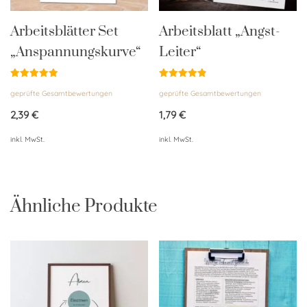
Arbeitsblätter Set
Arbeitsblatt „Angst-
„Anspannungskurve“
Leiter“
Bewertet
Bewertet
geprüfte Gesamtbewertungen
geprüfte Gesamtbewertungen
mit
mit
4.95
4.90
von 5
von 5
2,39
€
1,79
€
inkl. MwSt.
inkl. MwSt.
Ähnliche Produkte