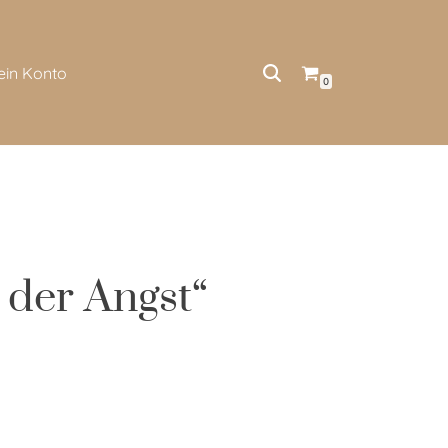
ein Konto
0
 der Angst“