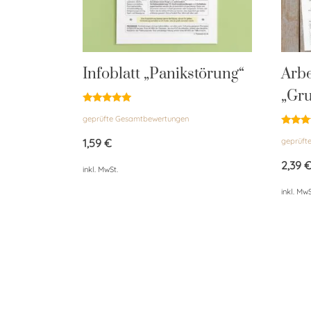
Infoblatt „Panikstörung“
Arbe
„Gr
Bewertet
geprüfte Gesamtbewertungen
mit
5.00
Bewert
von 5
1,59
€
geprüft
mit
4.96
von 5
2,39
inkl. MwSt.
inkl. MwS