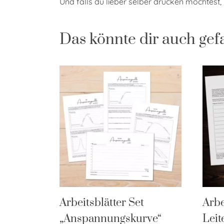
Und falls du lieber selber drucken möchtest, k
Das könnte dir auch gef
Arbeitsblätter Set
Arbe
„Anspannungskurve“
Leit