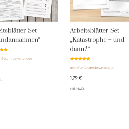
itsblätter-Set
Arbeitsblätter-Set
undannahmen“
„Katastrophe – und
dann?“
et
e Gesamtbewertungen
Bewertet
€
geprüfte Gesamtbewertungen
mit
5.00
von 5
1,79
€
t.
inkl. MwSt.