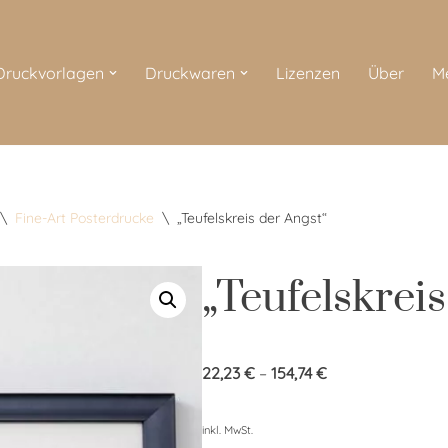
 Druckvorlagen
Druckwaren
Lizenzen
Über
M
\
Fine-Art Posterdrucke
\
„Teufelskreis der Angst“
„Teufelskreis
22,23
€
–
154,74
€
inkl. MwSt.