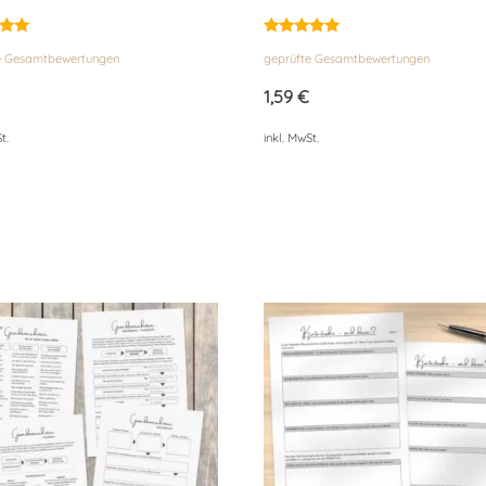
et
Bewertet
e Gesamtbewertungen
geprüfte Gesamtbewertungen
mit
4.92
von 5
1,59
€
t.
inkl. MwSt.