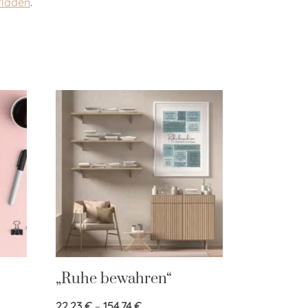
rladen
.
„Ruhe bewahren“
22,23
€
–
154,74
€