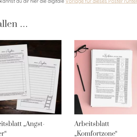
annst du dir hier die digitale
Vorlage für dieses Poster runte
allen …
itsblatt „Angst-
Arbeitsblatt
er“
„Komfortzone“