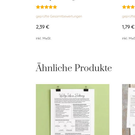
Bewertet
Bewert
geprüfte Gesamtbewertungen
geprüft
mit
mit
4.95
4.90
von 5
von 5
2,39
€
1,79
€
inkl. MwSt.
inkl. MwS
Ähnliche Produkte