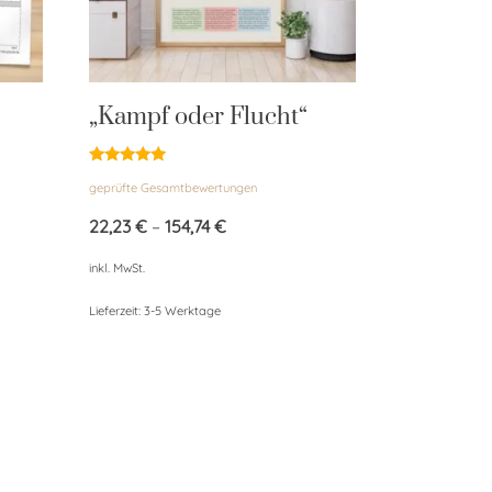
„Kampf oder Flucht“
Bewertet
geprüfte Gesamtbewertungen
mit
5.00
von 5
22,23
€
–
154,74
€
inkl. MwSt.
Lieferzeit:
3-5 Werktage