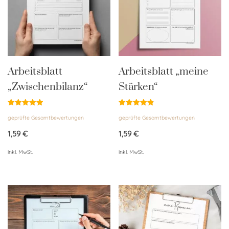
Arbeitsblatt
Arbeitsblatt „meine
„Zwischenbilanz“
Stärken“
Bewertet
Bewertet
geprüfte Gesamtbewertungen
geprüfte Gesamtbewertungen
mit
mit
5.00
4.90
von 5
von 5
1,59
€
1,59
€
inkl. MwSt.
inkl. MwSt.