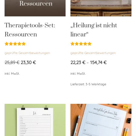
Therapietools-Set:
„Heilung ist nicht
Ressourcen
linear“
Bewertet
Bewertet
geprüfte Gesamtbewertungen
geprüfte Gesamtbewertungen
mit
mit
5.00
5.00
von 5
von 5
25,89
€
23,30
€
22,23
€
–
154,74
€
inkl. MwSt.
inkl. MwSt.
Lieferzeit:
3-5 Werktage