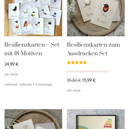
Resilienzkarten – Set
Resilienzkarten zum
mit 18 Motiven
Ausdrucken Set
24,99
€
Bewertet
geprüfte Gesamtbewertungen
mit
inkl. MwSt.
5.00
von 5
35,82
€
15,99
€
Lieferzeit:
Lieferzeit: 1-3 Werktage
inkl. MwSt.