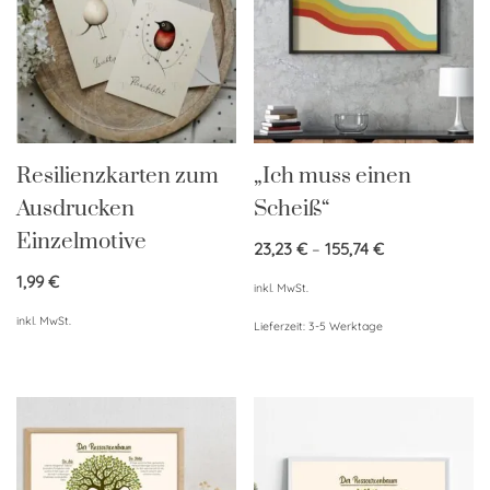
Resilienzkarten zum
„Ich muss einen
Ausdrucken
Scheiß“
Einzelmotive
23,23
€
–
155,74
€
1,99
€
inkl. MwSt.
inkl. MwSt.
Lieferzeit:
3-5 Werktage