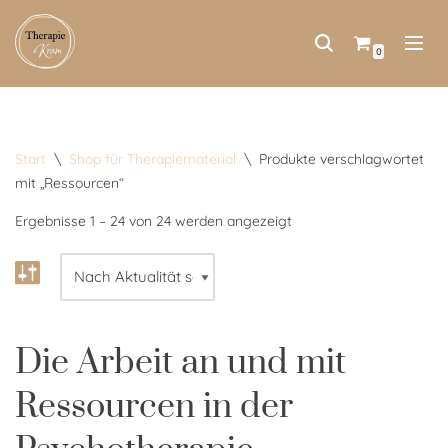
Zum
0
Inhalt
springen
Start
\
Shop für Therapiematerial
\
Produkte verschlagwortet
mit „Ressourcen“
Ergebnisse 1 – 24 von 24 werden angezeigt
Die Arbeit an und mit
Ressourcen in der