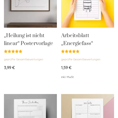
„Heilung ist nicht
Arbeitsblatt
linear“ Postervorlage
„Energiefass“
Bewertet
Bewertet
geprüfte Gesamtbewertungen
geprüfte Gesamtbewertungen
mit
mit
5.00
4.88
von 5
von 5
3,99
€
1,59
€
inkl. MwSt.