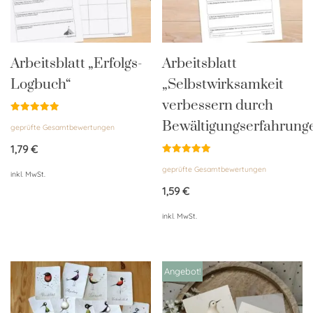
Arbeitsblatt „Erfolgs-
Arbeitsblatt
Logbuch“
„Selbstwirksamkeit
verbessern durch
Bewertet
Bewältigungserfahrung
geprüfte Gesamtbewertungen
mit
5.00
von 5
1,79
€
Bewertet
geprüfte Gesamtbewertungen
mit
inkl. MwSt.
5.00
von 5
1,59
€
inkl. MwSt.
Angebot!