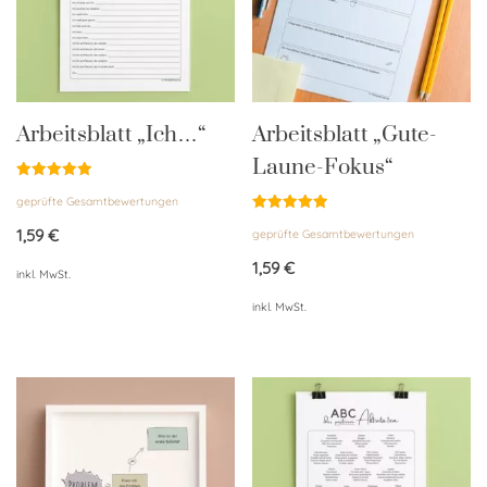
Arbeitsblatt „Ich…“
Arbeitsblatt „Gute-
Laune-Fokus“
Bewertet
geprüfte Gesamtbewertungen
mit
4.94
Bewertet
von 5
1,59
€
geprüfte Gesamtbewertungen
mit
4.95
von 5
1,59
€
inkl. MwSt.
inkl. MwSt.