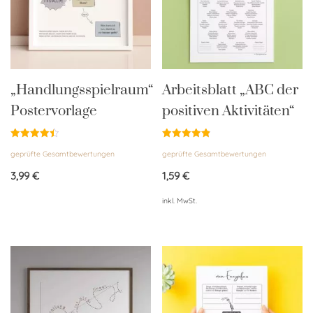
„Handlungsspielraum“
Arbeitsblatt „ABC der
Postervorlage
positiven Aktivitäten“
Bewertet
Bewertet
geprüfte Gesamtbewertungen
geprüfte Gesamtbewertungen
mit
mit
4.50
4.85
von 5
von 5
3,99
€
1,59
€
inkl. MwSt.