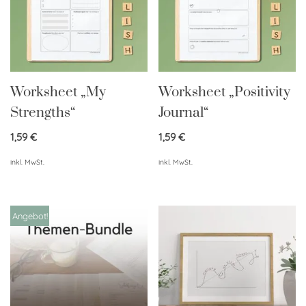
Worksheet „My
Worksheet „Positivity
Strengths“
Journal“
1,59
€
1,59
€
inkl. MwSt.
inkl. MwSt.
Angebot!