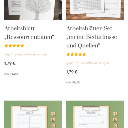
Arbeitsblatt
Arbeitsblätter-Set
„Ressourcenbaum“
„meine Bedürfnisse
und Quellen“
Bewertet
geprüfte Gesamtbewertungen
mit
5.00
Bewertet
von 5
1,79
€
geprüfte Gesamtbewertungen
mit
5.00
von 5
1,79
€
inkl. MwSt.
inkl. MwSt.