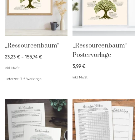
„Ressourcenbaum“
„Ressourcenbaum“
Postervorlage
23,23
€
–
155,74
€
3,99
€
inkl. MwSt.
inkl. MwSt.
Lieferzeit:
3-5 Werktage