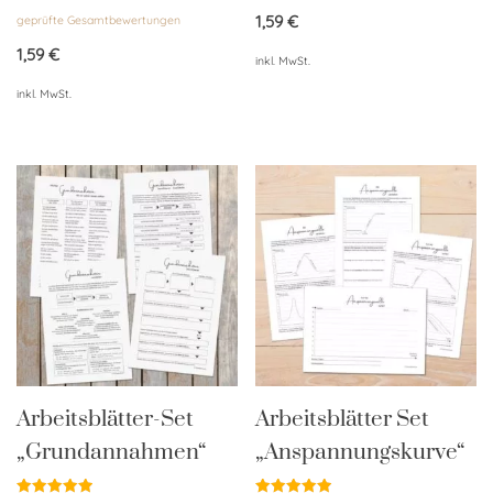
4.76
Bewertet
von 5
1,59
€
geprüfte Gesamtbewertungen
mit
4.96
von 5
1,59
€
inkl. MwSt.
inkl. MwSt.
Arbeitsblätter-Set
Arbeitsblätter Set
„Grundannahmen“
„Anspannungskurve“