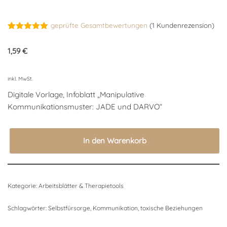
geprüfte Gesamtbewertungen
(
1
Kundenrezension)
Bewertet
1
mit
5.00
1,59
€
von 5,
basierend
auf
Kundenbewertung
inkl. MwSt.
Digitale Vorlage, Infoblatt „Manipulative
Kommunikationsmuster: JADE und DARVO“
In den Warenkorb
Kategorie:
Arbeitsblätter & Therapietools
Schlagwörter:
Selbstfürsorge
,
Kommunikation
,
toxische Beziehungen