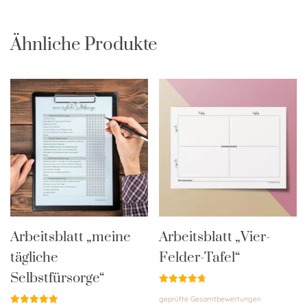
Ähnliche Produkte
Arbeitsblatt „meine
Arbeitsblatt „Vier-
tägliche
Felder-Tafel“
Selbstfürsorge“
Bewertet
geprüfte Gesamtbewertungen
mit