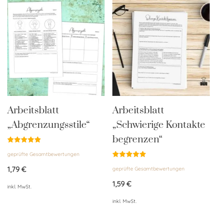
Arbeitsblatt
Arbeitsblatt
„Abgrenzungsstile“
„Schwierige Kontakte
begrenzen“
Bewertet
geprüfte Gesamtbewertungen
mit
4.94
Bewertet
von 5
1,79
€
geprüfte Gesamtbewertungen
mit
5.00
von 5
1,59
€
inkl. MwSt.
inkl. MwSt.