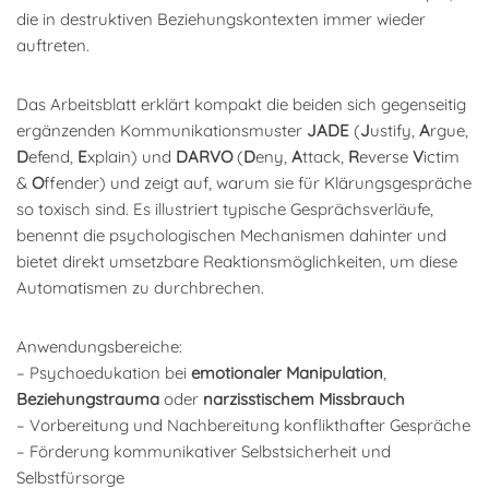
die in destruktiven Beziehungskontexten immer wieder
auftreten.
Das Arbeitsblatt erklärt kompakt die beiden sich gegenseitig
ergänzenden Kommunikationsmuster
JADE
(
J
ustify,
A
rgue,
D
efend,
E
xplain) und
DARVO
(
D
eny,
A
ttack,
R
everse
V
ictim
&
O
ffender) und zeigt auf, warum sie für Klärungsgespräche
so toxisch sind. Es illustriert typische Gesprächsverläufe,
benennt die psychologischen Mechanismen dahinter und
bietet direkt umsetzbare Reaktionsmöglichkeiten, um diese
Automatismen zu durchbrechen.
Anwendungsbereiche:
– Psychoedukation bei
emotionaler Manipulation
,
Beziehungstrauma
oder
narzisstischem Missbrauch
– Vorbereitung und Nachbereitung konflikthafter Gespräche
– Förderung kommunikativer Selbstsicherheit und
Selbstfürsorge