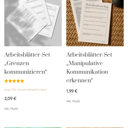
Arbeitsblätter-Set
Arbeitsblätter-Set
„Grenzen
„Manipulative
kommunizieren“
Kommunikation
erkennen“
Bewertet
geprüfte Gesamtbewertungen
mit
1,99
€
5.00
von 5
2,09
€
inkl. MwSt.
inkl. MwSt.