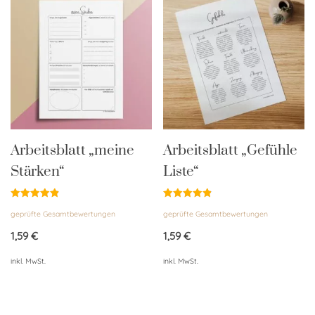
Arbeitsblatt „meine
Arbeitsblatt „Gefühle
Stärken“
Liste“
Bewertet
Bewertet
geprüfte Gesamtbewertungen
geprüfte Gesamtbewertungen
mit
mit
4.90
4.85
von 5
von 5
1,59
€
1,59
€
inkl. MwSt.
inkl. MwSt.