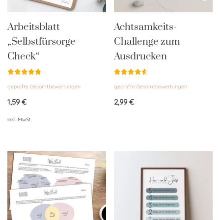
Arbeitsblatt
Achtsamkeits-
„Selbstfürsorge-
Challenge zum
Check“
Ausdrucken
Bewertet
Bewertet
geprüfte Gesamtbewertungen
geprüfte Gesamtbewertungen
mit
mit
4.86
4.58
von 5
von 5
1,59
€
2,99
€
inkl. MwSt.