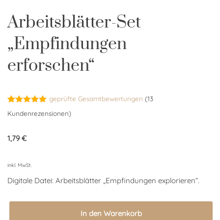
Arbeitsblätter-Set
„Empfindungen
erforschen“
geprüfte Gesamtbewertungen
(
13
Bewertet
13
Kundenrezensionen)
mit
5.00
von 5,
basierend
1,79
€
auf
Kundenbewertungen
inkl. MwSt.
Digitale Datei: Arbeitsblätter „Empfindungen explorieren“.
In den Warenkorb