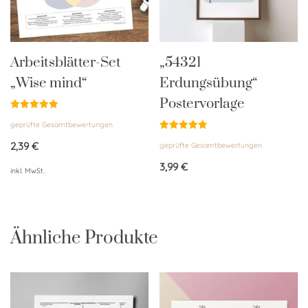
Arbeitsblätter-Set
„54321
„Wise mind“
Erdungsübung“
Postervorlage
Bewertet
geprüfte Gesamtbewertungen
mit
5.00
Bewertet
von 5
2,39
€
geprüfte Gesamtbewertungen
mit
5.00
von 5
3,99
€
inkl. MwSt.
Ähnliche Produkte