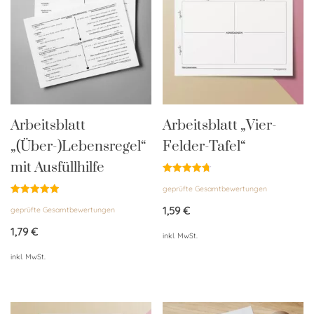
Arbeitsblatt
Arbeitsblatt „Vier-
„(Über-)Lebensregel“
Felder-Tafel“
mit Ausfüllhilfe
Bewertet
geprüfte Gesamtbewertungen
mit
4.76
Bewertet
von 5
1,59
€
geprüfte Gesamtbewertungen
mit
5.00
von 5
1,79
€
inkl. MwSt.
inkl. MwSt.