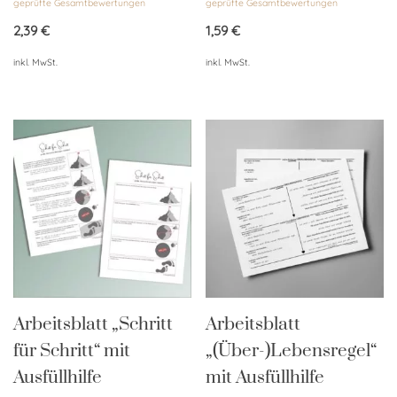
geprüfte Gesamtbewertungen
geprüfte Gesamtbewertungen
mit
mit
4.95
4.85
von 5
von 5
2,39
€
1,59
€
inkl. MwSt.
inkl. MwSt.
Arbeitsblatt „Schritt
Arbeitsblatt
für Schritt“ mit
„(Über-)Lebensregel“
Ausfüllhilfe
mit Ausfüllhilfe