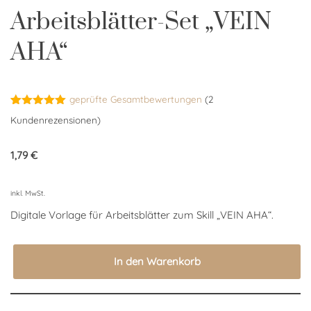
Arbeitsblätter-Set „VEIN
AHA“
geprüfte Gesamtbewertungen
(
2
Bewertet
2
Kundenrezensionen)
mit
5.00
von 5,
basierend
1,79
€
auf
Kundenbewertungen
inkl. MwSt.
Digitale Vorlage für Arbeitsblätter zum Skill „VEIN AHA“.
In den Warenkorb