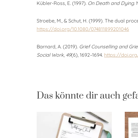
Kübler-Ross, E. (1997).
On Death and Dying
.
Stroebe, M., & Schut, H. (1999). The dual pr
https://doi.org/10.1080/074811899201046
Barnard, A. (2019).
Grief Counselling and Gri
Social Work, 49
(6), 1692–1694.
https://doi.or
Das könnte dir auch gef