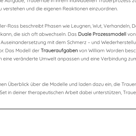
ine Aufgabe, Trauernde in ihrem individuellen Trauerprozess 
u verstehen und die eigenen Reaktionen einzuordnen.
ler-Ross beschreibt Phasen wie Leugnen, Wut, Verhandeln, D
kann, die sich oft abwechseln. Das
Duale Prozessmodell
von 
en Auseinandersetzung mit dem Schmerz – und Wiederherstellun
or. Das Modell der
Traueraufgaben
von William Worden beschr
 an eine veränderte Umwelt anpassen und eine Verbindung z
einen Überblick über die Modelle und laden dazu ein, die Trau
 Set in deiner therapeutischen Arbeit dabei unterstützen, Traue