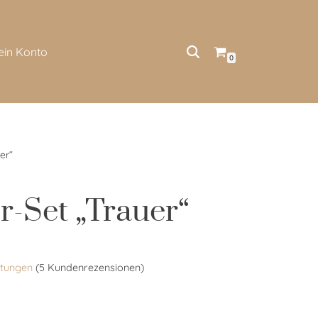
ein Konto
0
er“
er-Set „Trauer“
tungen
(
5
Kundenrezensionen)