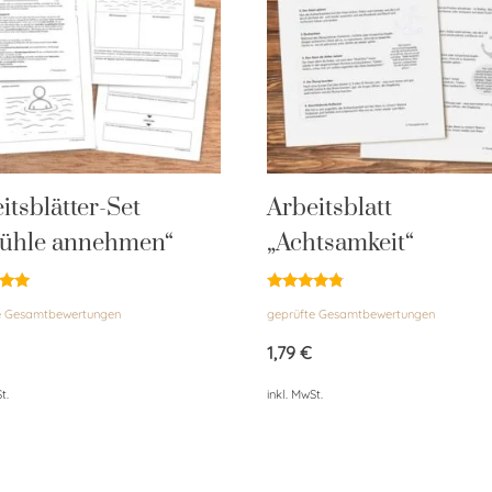
itsblätter-Set
Arbeitsblatt
fühle annehmen“
„Achtsamkeit“
et
Bewertet
e Gesamtbewertungen
geprüfte Gesamtbewertungen
mit
4.60
von 5
1,79
€
t.
inkl. MwSt.