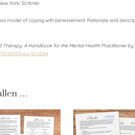
 New York: Scribner.
ocess model of coping with bereavement: Rationale and descrip
ef Therapy: A Handbook for the Mental Health Practitioner
by 
g/10.1093/bjsw/bcz004
allen …