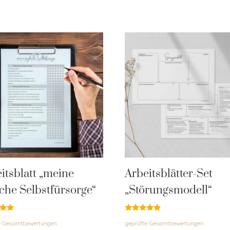
itsblatt „meine
Arbeitsblätter-Set
iche Selbstfürsorge“
„Störungsmodell“
et
Bewertet
e Gesamtbewertungen
geprüfte Gesamtbewertungen
mit