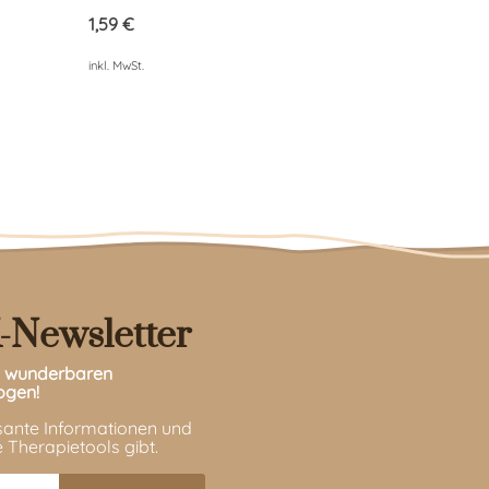
4.76
von 5
1,59
€
inkl. MwSt.
-Newsletter
en wunderbaren
ogen!
ssante Informationen und
 Therapietools gibt.