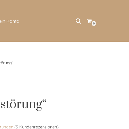
ein Konto
0
törung“
störung“
tungen
(
3
Kundenrezensionen)