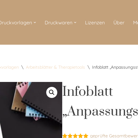
 Druckvorlagen
Druckwaren
Lizenzen
Über
M
ckvorlagen
\
Arbeitsblätter & Therapietools
\
Infoblatt „Anpassungss
Infoblatt
„Anpassungs
geprüfte Gesamtbewer