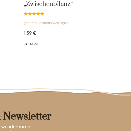
„Zwischenbilanz“
Bewertet
geprüfte Gesamtbewertungen
mit
5.00
von 5
1,59
€
inkl. MwSt.
-Newsletter
en wunderbaren