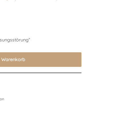
assungsstörung“
n Warenkorb
ion