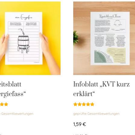
itsblatt
Infoblatt „KVT kurz
rgiefass“
erklärt“
et
Bewertet
e Gesamtbewertungen
geprüfte Gesamtbewertungen
mit
5.00
von 5
1,59
€