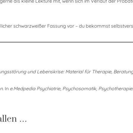
gerne als kleine Lektüre mit, wenn sich im Verlauf der Prob
undlicher schwarzweißer Fassung vor – du bekommst selbstvers
ngsstörung und Lebenskrise: Material für Therapie, Beratung 
en
. In
e.Medpedia Psychiatrie, Psychosomatik, Psychotherapie
allen …