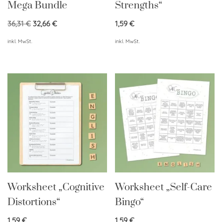
Mega Bundle
Strengths“
36,31
€
32,66
€
1,59
€
inkl. MwSt.
inkl. MwSt.
Worksheet „Cognitive
Worksheet „Self-Care
Distortions“
Bingo“
1,59
€
1,59
€