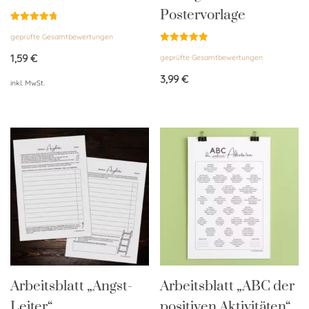
Postervorlage
Bewertet
geprüfte Gesamtbewertungen
mit
4.76
Bewertet
von 5
1,59
€
geprüfte Gesamtbewertungen
mit
5.00
von 5
3,99
€
inkl. MwSt.
Arbeitsblatt „Angst-
Arbeitsblatt „ABC der
Leiter“
positiven Aktivitäten“