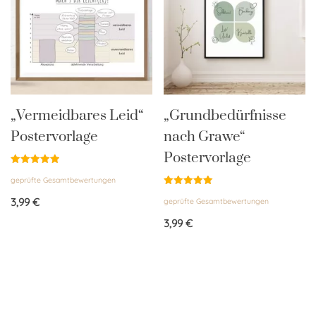
„Vermeidbares Leid“
„Grundbedürfnisse
Postervorlage
nach Grawe“
Postervorlage
Bewertet
geprüfte Gesamtbewertungen
mit
5.00
Bewertet
von 5
3,99
€
geprüfte Gesamtbewertungen
mit
5.00
von 5
3,99
€