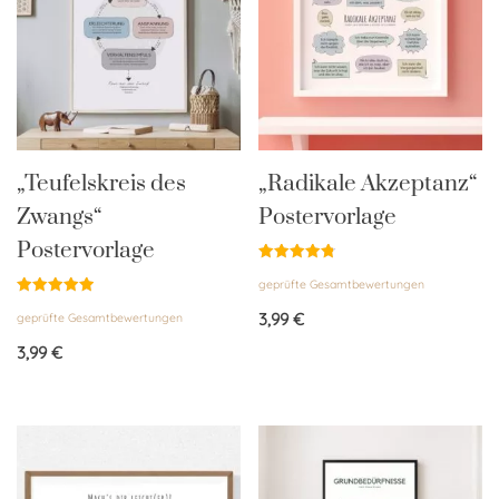
„Teufelskreis des
„Radikale Akzeptanz“
Zwangs“
Postervorlage
Postervorlage
Bewertet
geprüfte Gesamtbewertungen
mit
4.83
Bewertet
von 5
3,99
€
geprüfte Gesamtbewertungen
mit
5.00
von 5
3,99
€