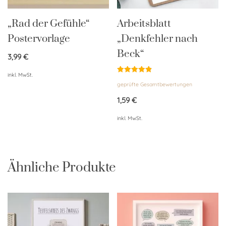
„Rad der Gefühle“
Arbeitsblatt
Postervorlage
„Denkfehler nach
Beck“
3,99
€
inkl. MwSt.
Bewertet
geprüfte Gesamtbewertungen
mit
4.85
von 5
1,59
€
inkl. MwSt.
Ähnliche Produkte