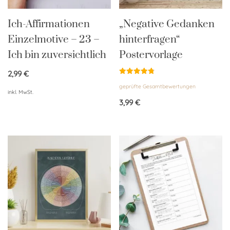
Ich-Affirmationen
„Negative Gedanken
Einzelmotive – 23 –
hinterfragen“
Ich bin zuversichtlich
Postervorlage
2,99
€
Bewertet
geprüfte Gesamtbewertungen
mit
inkl. MwSt.
4.83
von 5
3,99
€