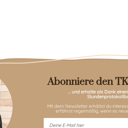
Abonniere den TK
… und erhalte als Dank ein
Stundenprotokollb
Mit dem Newsletter erhältst du intere
erfährst regelmäßig, wenn es neue