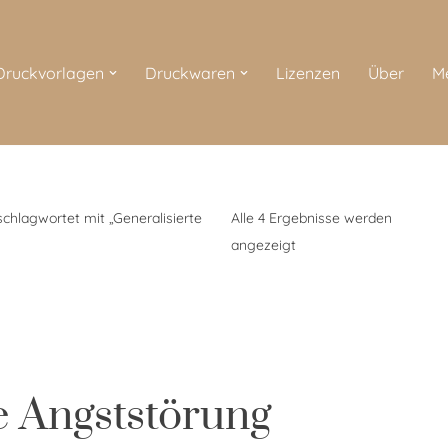
 Druckvorlagen
Druckwaren
Lizenzen
Über
M
chlagwortet mit „Generalisierte
Alle 4 Ergebnisse werden
angezeigt
te Angststörung