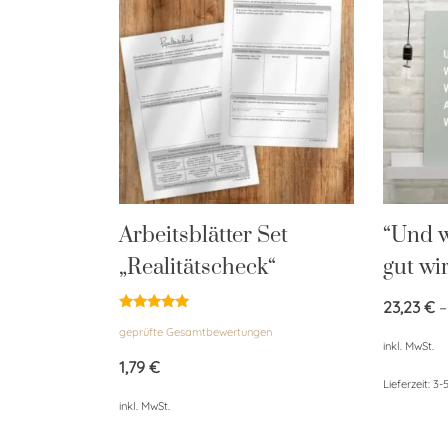
Arbeitsblätter Set
“Und w
„Realitätscheck“
gut wi
23,23
€
Bewertet
geprüfte Gesamtbewertungen
mit
inkl. MwSt.
5.00
von 5
1,79
€
Lieferzeit:
3-
inkl. MwSt.