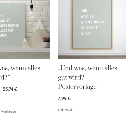
as, wenn alles
„Und was, wenn alles
rd?”
gut wird?“
Postervorlage
–
155,74
€
3,99
€
inkl. MwSt.
5 Werktage