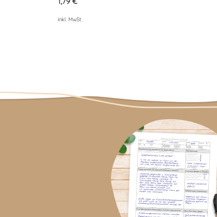
1,79
€
inkl. MwSt.