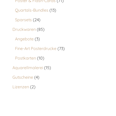
Poster & Flash-Cards
71
Quartals-Bundles
13
Sparsets
24
Druckwaren
85
Angebote
3
Fine-Art Posterdrucke
73
Postkarten
10
Aquarellmalerei
15
Gutscheine
4
Lizenzen
2