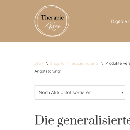
Zum
Digitale
Inhalt
springen
Start
\
Shop für Therapiematerial
\
Produkte vers
Angststörung“
Die generalisier