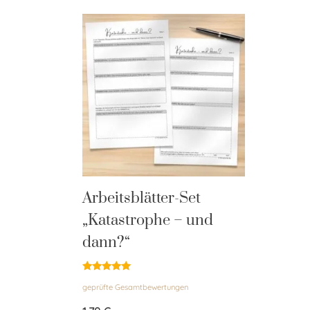
Arbeitsblätter-Set
„Katastrophe – und
dann?“
Bewertet
geprüfte Gesamtbewertungen
mit
5.00
von 5