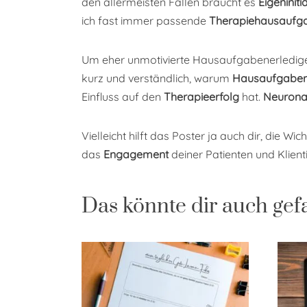
den allermeisten Fällen braucht es
Eigeniniti
ich fast immer passende
Therapiehausaufg
Um eher unmotivierte Hausaufgabenerledigende
kurz und verständlich, warum
Hausaufgaben 
Einfluss auf den
Therapieerfolg
hat.
Neurona
Vielleicht hilft das Poster ja auch dir, die W
das
Engagement
deiner Patienten und Klienti
Das könnte dir auch gef