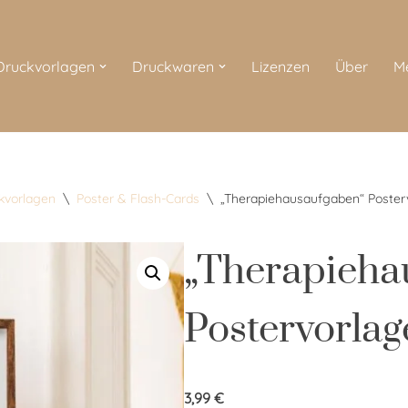
 Druckvorlagen
Druckwaren
Lizenzen
Über
M
ckvorlagen
\
Poster & Flash-Cards
\
„Therapiehausaufgaben“ Poster
„Therapieha
Postervorlag
3,99
€