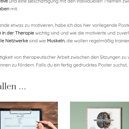
ative
und eine Beschäftigung mit den individuellen Themen zw
aben
mit.
 etwas zu motivieren, habe ich das hier vorliegende Poster e
in der Therapie
wichtig sind und wie die motivierte und zuve
le Netzwerke
sind wie
Muskeln
, die wollen regelmäßig traini
ichtigkeit von therapeutischer Arbeit zwischen den Sitzungen z
nnen zu fördern. Falls du ein fertig gedrucktes Poster suchst,
allen …