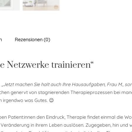
n
Rezensionen (0)
e Netzwerke trainieren“
l
„Jetzt machen Sie halt auch Ihre Hausaufgaben, Frau M., son
chen genervt von stagnierenden Therapieprozessen bei mangeln
ch irgendwo was Gutes. 😉
n Patient:innen den Eindruck, Therapie findet einmal die Woc
e Veränderung in ihrem Leben auslösen. Zugegeben, hin und 