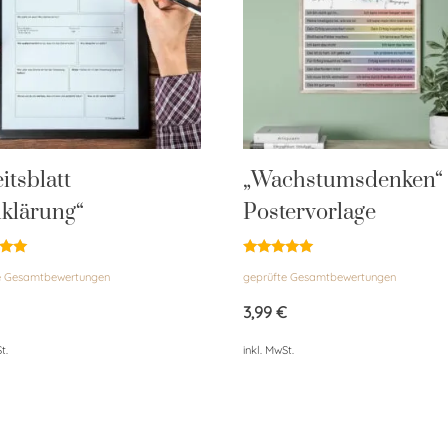
itsblatt
„Wachstumsdenken“
lklärung“
Postervorlage
et
Bewertet
e Gesamtbewertungen
geprüfte Gesamtbewertungen
mit
5.00
von 5
3,99
€
t.
inkl. MwSt.