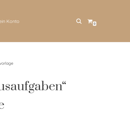
ein Konto
0
vorlage
usaufgaben“
e