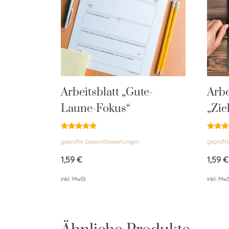
Arbeitsblatt „Gute-
Arbe
Laune-Fokus“
„Zie
Bewertet
Bewert
geprüfte Gesamtbewertungen
geprüft
mit
mit
4.95
4.91
von 5
von 5
1,59
€
1,59
€
inkl. MwSt.
inkl. MwS