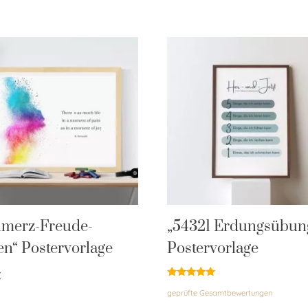
hmerz-Freude-
„54321 Erdungsübun
n“ Postervorlage
Postervorlage
€
Bewertet
geprüfte Gesamtbewertungen
mit
5.00