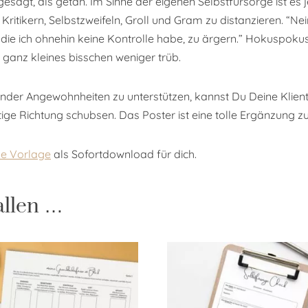
gesagt, als getan. Im Sinne der eigenen Selbstfürsorge ist es 
ritikern, Selbstzweifeln, Groll und Gram zu distanzieren. “Ne
r die ich ohnehin keine Kontrolle habe, zu ärgern.” Hokuspok
n ganz kleines bisschen weniger trüb.
der Angewohnheiten zu unterstützen, kannst Du Deine Klient
tige Richtung schubsen. Das Poster ist eine tolle Ergänzung z
ale Vorlage
als Sofortdownload für dich.
allen …