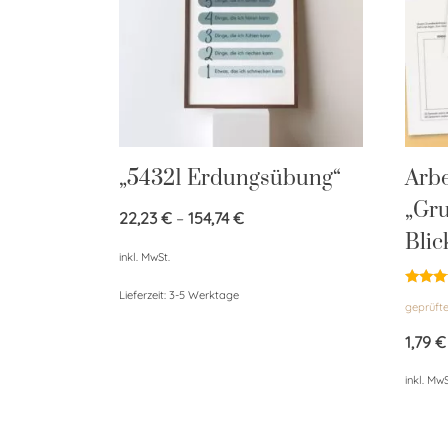
„54321 Erdungsübung“
Arbe
„Gr
22,23
€
–
154,74
€
Blic
inkl. MwSt.
Lieferzeit:
3-5 Werktage
Bewert
geprüft
mit
4.95
von 5
1,79
€
inkl. MwS