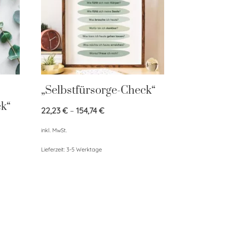
„Selbstfürsorge-Check“
ck“
22,23
€
–
154,74
€
inkl. MwSt.
Lieferzeit:
3-5 Werktage