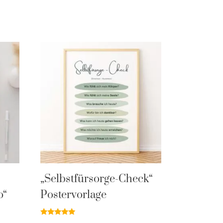
„Selbstfürsorge-Check“
o“
Postervorlage
Bewertet