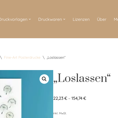
 Druckvorlagen
Druckwaren
Lizenzen
Über
M
\
Fine-Art Posterdrucke
\
„Loslassen“
„Loslassen“
22,23
€
–
154,74
€
inkl. MwSt.