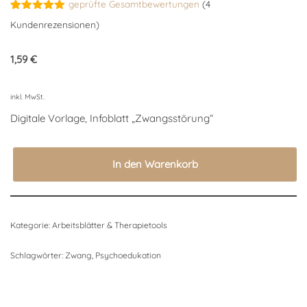
geprüfte Gesamtbewertungen
(
4
Bewertet
4
Kundenrezensionen)
mit
5.00
von 5,
basierend
1,59
€
auf
Kundenbewertungen
inkl. MwSt.
Digitale Vorlage, Infoblatt „Zwangsstörung“
In den Warenkorb
Kategorie:
Arbeitsblätter & Therapietools
Schlagwörter:
Zwang
,
Psychoedukation