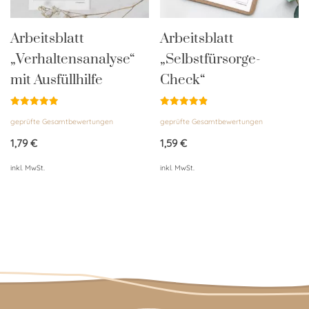
Arbeitsblatt
Arbeitsblatt
„Verhaltensanalyse“
„Selbstfürsorge-
mit Ausfüllhilfe
Check“
Bewertet
Bewertet
geprüfte Gesamtbewertungen
geprüfte Gesamtbewertungen
mit
mit
5.00
4.86
von 5
von 5
1,79
€
1,59
€
inkl. MwSt.
inkl. MwSt.