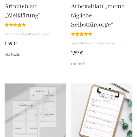
Arbeitsblatt
Arbeitsblatt „meine
„Zielklärung“
tägliche
Selbstfürsorge“
Bewertet
geprüfte Gesamtbewertungen
mit
4.91
Bewertet
von 5
1,59
€
geprüfte Gesamtbewertungen
mit
4.96
von 5
1,59
€
inkl. MwSt.
inkl. MwSt.