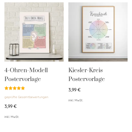
4-Ohren-Modell
Kiesler-Kreis
Postervorlage
Postervorlage
3,99
€
Bewertet
geprüfte Gesamtbewertungen
mit
inkl. MwSt.
5.00
von 5
3,99
€
inkl. MwSt.