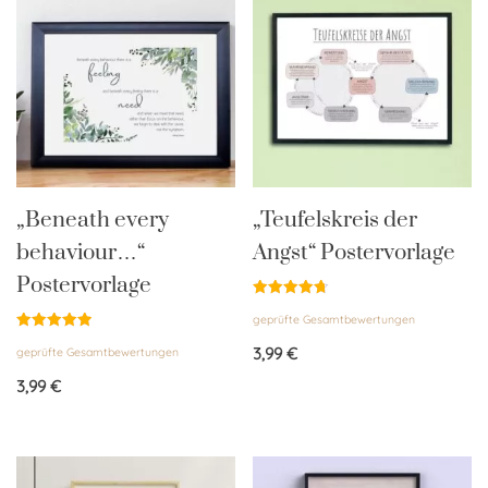
„Beneath every
„Teufelskreis der
behaviour…“
Angst“ Postervorlage
Postervorlage
Bewertet
geprüfte Gesamtbewertungen
mit
4.75
Bewertet
von 5
3,99
€
geprüfte Gesamtbewertungen
mit
5.00
von 5
3,99
€