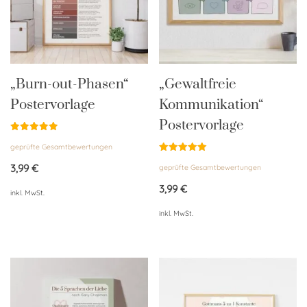
„Burn-out-Phasen“
„Gewaltfreie
Postervorlage
Kommunikation“
Postervorlage
Bewertet
geprüfte Gesamtbewertungen
mit
5.00
Bewertet
von 5
3,99
€
geprüfte Gesamtbewertungen
mit
5.00
von 5
3,99
€
inkl. MwSt.
inkl. MwSt.