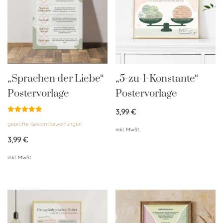
„Sprachen der Liebe“
„5-zu-1-Konstante“
Postervorlage
Postervorlage
3,99
€
Bewertet
geprüfte Gesamtbewertungen
mit
inkl. MwSt.
5.00
von 5
3,99
€
inkl. MwSt.