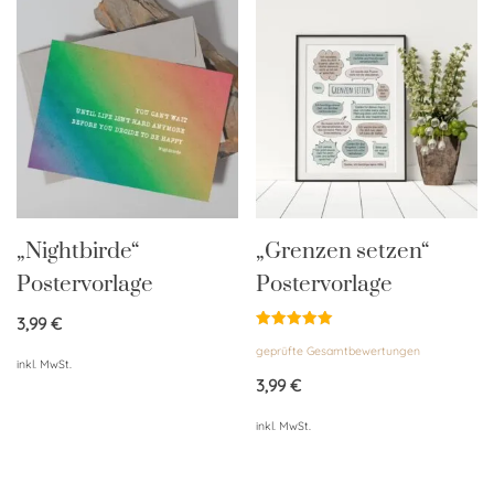
„Nightbirde“
„Grenzen setzen“
Postervorlage
Postervorlage
3,99
€
Bewertet
geprüfte Gesamtbewertungen
mit
inkl. MwSt.
5.00
von 5
3,99
€
inkl. MwSt.