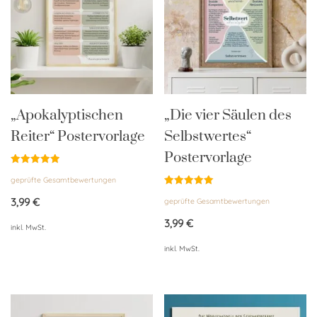
„Apokalyptischen
„Die vier Säulen des
Reiter“ Postervorlage
Selbstwertes“
Postervorlage
Bewertet
geprüfte Gesamtbewertungen
mit
5.00
Bewertet
von 5
3,99
€
geprüfte Gesamtbewertungen
mit
5.00
von 5
3,99
€
inkl. MwSt.
inkl. MwSt.