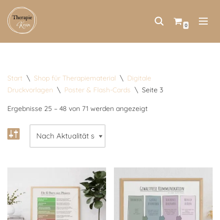
Zum
0
Inhalt
springen
Start
\
Shop für Therapiematerial
\
Digitale
Druckvorlagen
\
Poster & Flash-Cards
\
Seite 3
Ergebnisse 25 – 48 von 71 werden angezeigt