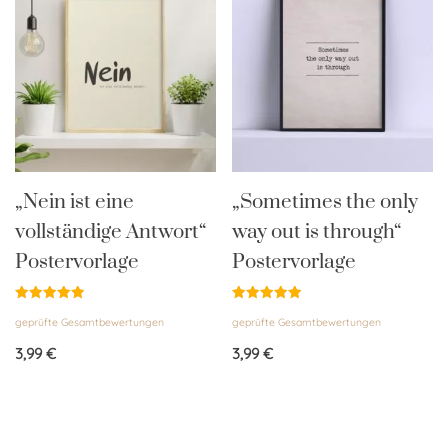
„Nein ist eine
„Sometimes the only
vollständige Antwort“
way out is through“
Postervorlage
Postervorlage
Bewertet
Bewertet
geprüfte Gesamtbewertungen
geprüfte Gesamtbewertungen
mit
mit
5.00
5.00
von 5
von 5
3,99
€
3,99
€