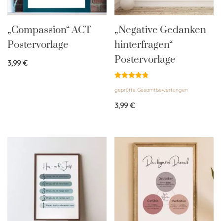
„Compassion“ ACT
„Negative Gedanken
Postervorlage
hinterfragen“
Postervorlage
3,99
€
Bewertet
geprüfte Gesamtbewertungen
mit
4.83
von 5
3,99
€