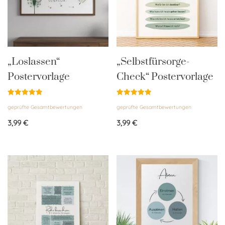
„Loslassen“
„Selbstfürsorge-
Postervorlage
Check“ Postervorlage
Bewertet
Bewertet
geprüfte Gesamtbewertungen
geprüfte Gesamtbewertungen
mit
mit
5.00
5.00
von 5
von 5
3,99
€
3,99
€