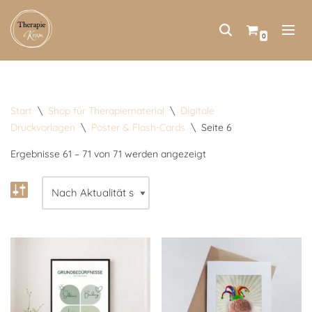
Zum
0
Inhalt
springen
Start
\
Shop für Therapiematerial
\
Digitale
Druckvorlagen
\
Poster & Flash-Cards
\
Seite 6
Ergebnisse 61 – 71 von 71 werden angezeigt