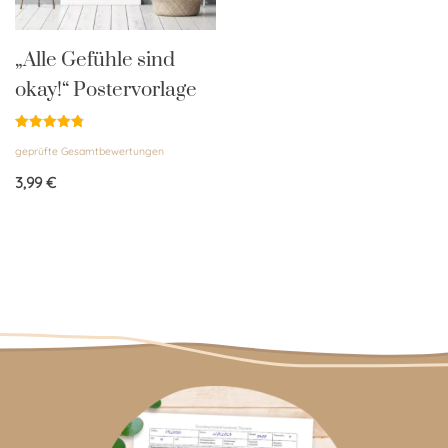
„Alle Gefühle sind
okay!“ Postervorlage
Bewertet
geprüfte Gesamtbewertungen
mit
4.86
von 5
3,99
€