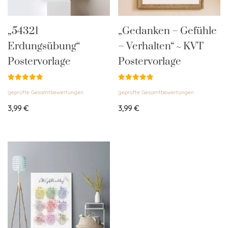
„54321
„Gedanken – Gefühle
Erdungsübung“
– Verhalten“ ~ KVT
Postervorlage
Postervorlage
Bewertet
Bewertet
geprüfte Gesamtbewertungen
geprüfte Gesamtbewertungen
mit
mit
5.00
5.00
von 5
von 5
3,99
€
3,99
€