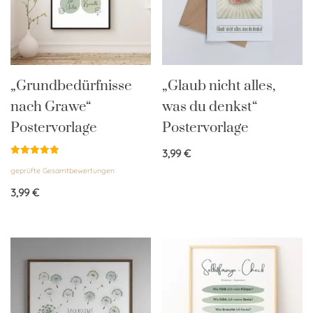
„Grundbedürfnisse
„Glaub nicht alles,
nach Grawe“
was du denkst“
Postervorlage
Postervorlage
3,99
€
Bewertet
geprüfte Gesamtbewertungen
mit
5.00
von 5
3,99
€