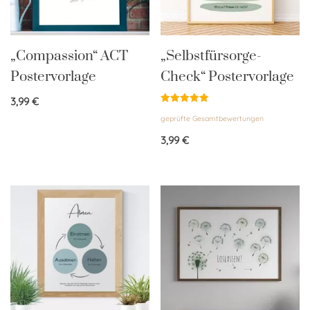
„Compassion“ ACT
„Selbstfürsorge-
Postervorlage
Check“ Postervorlage
3,99
€
Bewertet
geprüfte Gesamtbewertungen
mit
5.00
von 5
3,99
€