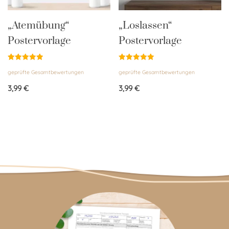
„Atemübung“
„Loslassen“
Postervorlage
Postervorlage
Bewertet
Bewertet
geprüfte Gesamtbewertungen
geprüfte Gesamtbewertungen
mit
mit
5.00
5.00
von 5
von 5
3,99
€
3,99
€