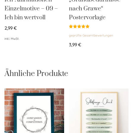
Einzelmotive – 09 –
nach Grawe“
Ich bin wertvoll
Postervorlage
2,99
€
Bewertet
geprüfte Gesamtbewertungen
mit
inkl. MwSt.
5.00
von 5
3,99
€
Ähnliche Produkte