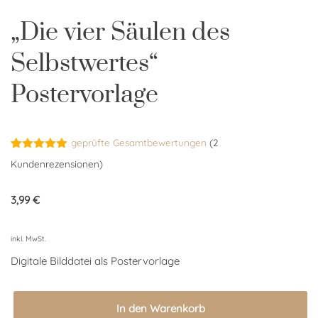
„Die vier Säulen des
Selbstwertes“
Postervorlage
geprüfte Gesamtbewertungen
(
2
Bewertet
2
Kundenrezensionen)
mit
5.00
von 5,
basierend
3,99
€
auf
Kundenbewertungen
inkl. MwSt.
Digitale Bilddatei als Postervorlage
In den Warenkorb