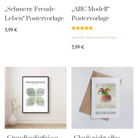
„Schmerz-Freude-
„ABC Modell“
Leben“ Postervorlage
Postervorlage
3,99
€
Bewertet
geprüfte Gesamtbewertungen
mit
5.00
von 5
3,99
€
„Grundbedürfnisse
„Glaub nicht alles,