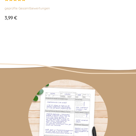
Bewertet
geprüfte Gesamtbewertungen
mit
4.86
von 5
3,99
€