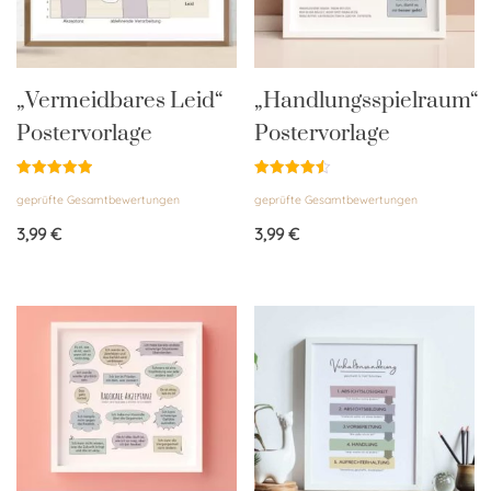
„Vermeidbares Leid“
„Handlungsspielraum“
Postervorlage
Postervorlage
Bewertet
Bewertet
geprüfte Gesamtbewertungen
geprüfte Gesamtbewertungen
mit
mit
5.00
4.50
von 5
von 5
3,99
€
3,99
€