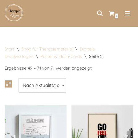
Zum
0
Inhalt
springen
Start
\
Shop für Therapiematerial
\
Digitale
Druckvorlagen
\
Poster & Flash-Cards
\
Seite 5
Ergebnisse 49 – 71 von 71 werden angezeigt