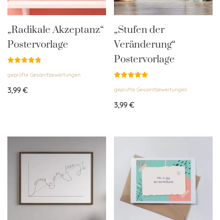
„Radikale Akzeptanz“
„Stufen der
Postervorlage
Veränderung“
Postervorlage
Bewertet
geprüfte Gesamtbewertungen
mit
4.83
Bewertet
von 5
3,99
€
geprüfte Gesamtbewertungen
mit
5.00
von 5
3,99
€