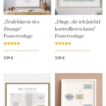
„Teufelskreis des
„Dinge, die ich (nicht)
Zwangs“
kontrollieren kann“
Postervorlage
Postervorlage
Bewertet
Bewertet
geprüfte Gesamtbewertungen
geprüfte Gesamtbewertungen
mit
mit
5.00
4.75
von 5
von 5
3,99
€
3,99
€