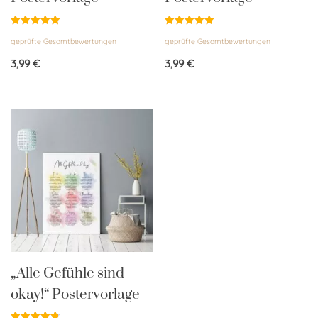
Bewertet
Bewertet
geprüfte Gesamtbewertungen
geprüfte Gesamtbewertungen
mit
mit
5.00
5.00
von 5
von 5
3,99
€
3,99
€
„Alle Gefühle sind
okay!“ Postervorlage