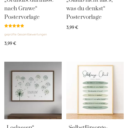
nach Grawe“
was du denkst“
Postervorlage
Postervorlage
3,99
€
Bewertet
geprüfte Gesamtbewertungen
mit
5.00
von 5
3,99
€
„Loslassen“
„Selbstfürsorge-