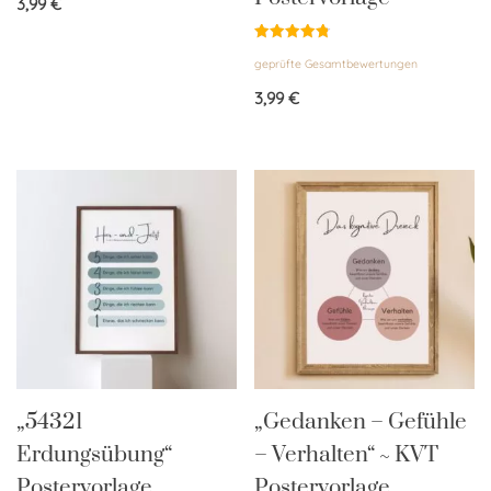
3,99
€
Bewertet
geprüfte Gesamtbewertungen
mit
4.83
von 5
3,99
€
„54321
„Gedanken – Gefühle
Erdungsübung“
– Verhalten“ ~ KVT
Postervorlage
Postervorlage