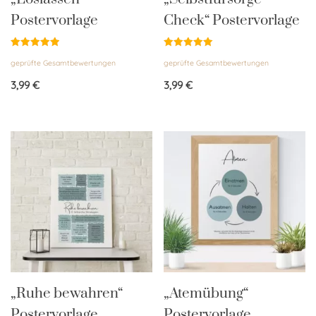
Postervorlage
Check“ Postervorlage
Bewertet
Bewertet
geprüfte Gesamtbewertungen
geprüfte Gesamtbewertungen
mit
mit
5.00
5.00
von 5
von 5
3,99
€
3,99
€
„Ruhe bewahren“
„Atemübung“
Postervorlage
Postervorlage