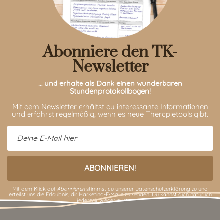
Abonniere den TK-
Newsletter
… und erhalte als Dank einen wunderbaren
Stundenprotokollbogen!
Mit dem Newsletter erhältst du interessante Informationen
und erfährst regelmäßig, wenn es neue Therapietools gibt.
Mit dem Klick auf
Abonnieren
stimmst du unserer
Datenschutzerklärung
zu und
erteilst uns die Erlaubnis, dir Marketing-E-Mails zu senden. Du kannst dich natürlich
jederzeit wieder austragen.