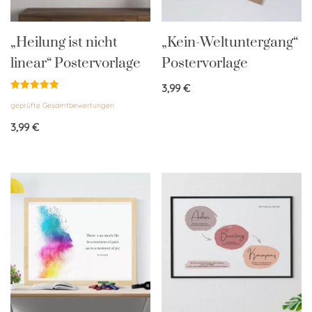
„Heilung ist nicht
„Kein-Weltuntergang“
linear“ Postervorlage
Postervorlage
3,99
€
Bewertet
geprüfte Gesamtbewertungen
mit
5.00
von 5
3,99
€