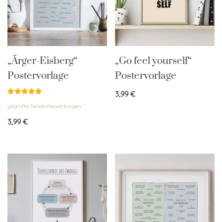
„Ärger-Eisberg“
„Go feel yourself“
Postervorlage
Postervorlage
3,99
€
Bewertet
geprüfte Gesamtbewertungen
mit
5.00
von 5
3,99
€