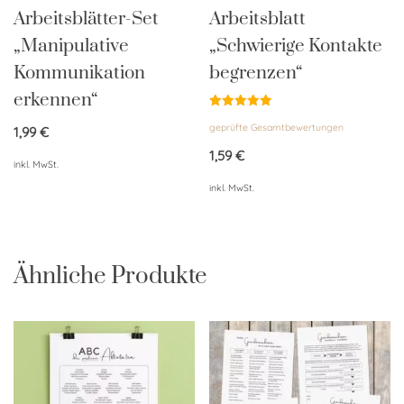
Arbeitsblätter-Set
Arbeitsblatt
„Manipulative
„Schwierige Kontakte
Kommunikation
begrenzen“
erkennen“
Bewertet
geprüfte Gesamtbewertungen
mit
1,99
€
5.00
von 5
1,59
€
inkl. MwSt.
inkl. MwSt.
Ähnliche Produkte