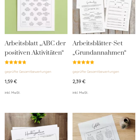
Arbeitsblatt „ABC der
Arbeitsblätter-Set
positiven Aktivitäten“
„Grundannahmen“
Bewertet
Bewertet
geprüfte Gesamtbewertungen
geprüfte Gesamtbewertungen
mit
mit
4.85
4.96
von 5
von 5
1,59
€
2,39
€
inkl. MwSt.
inkl. MwSt.