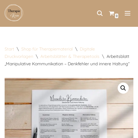
Zum
0
Inhalt
springen
Start
\
Shop für Therapiematerial
\
Digitale
Druckvorlagen
\
Arbeitsblätter & Therapietools
\
Arbeitsblatt
„Manipulative Kommunikation – Denkfehler und innere Haltung“