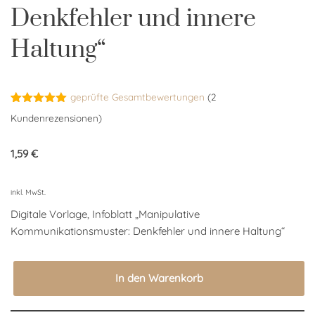
Denkfehler und innere
Haltung“
geprüfte Gesamtbewertungen
(
2
Bewertet
2
Kundenrezensionen)
mit
5.00
von 5,
basierend
1,59
€
auf
Kundenbewertungen
inkl. MwSt.
Digitale Vorlage, Infoblatt „Manipulative
Kommunikationsmuster: Denkfehler und innere Haltung“
In den Warenkorb