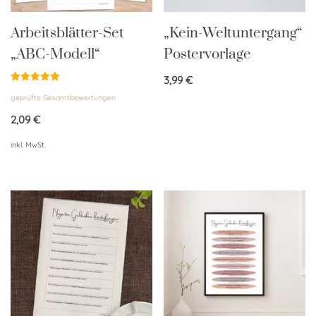
Arbeitsblätter-Set
„Kein-Weltuntergang“
„ABC-Modell“
Postervorlage
3,99
€
Bewertet
geprüfte Gesamtbewertungen
mit
4.94
von 5
2,09
€
inkl. MwSt.