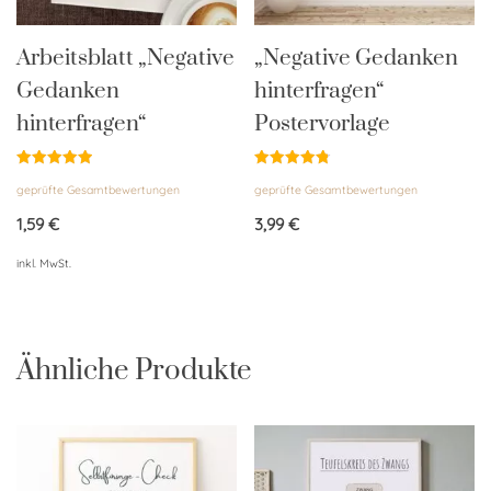
Arbeitsblatt „Negative
„Negative Gedanken
Gedanken
hinterfragen“
hinterfragen“
Postervorlage
Bewertet
Bewertet
geprüfte Gesamtbewertungen
geprüfte Gesamtbewertungen
mit
mit
4.94
4.83
von 5
von 5
1,59
€
3,99
€
inkl. MwSt.
Ähnliche Produkte