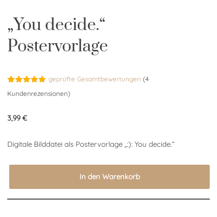
„You decide.“
Postervorlage
geprüfte Gesamtbewertungen
(
4
Bewertet
4
Kundenrezensionen)
mit
5.00
von 5,
basierend
3,99
€
auf
Kundenbewertungen
Digitale Bilddatei als Postervorlage „:): You decide.“
In den Warenkorb