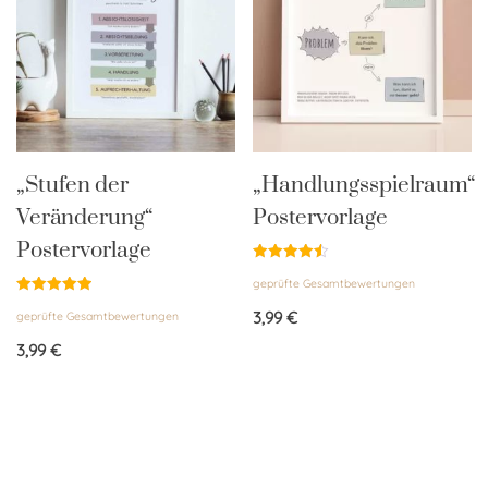
„Stufen der
„Handlungsspielraum“
Veränderung“
Postervorlage
Postervorlage
Bewertet
geprüfte Gesamtbewertungen
mit
4.50
Bewertet
von 5
3,99
€
geprüfte Gesamtbewertungen
mit
5.00
von 5
3,99
€