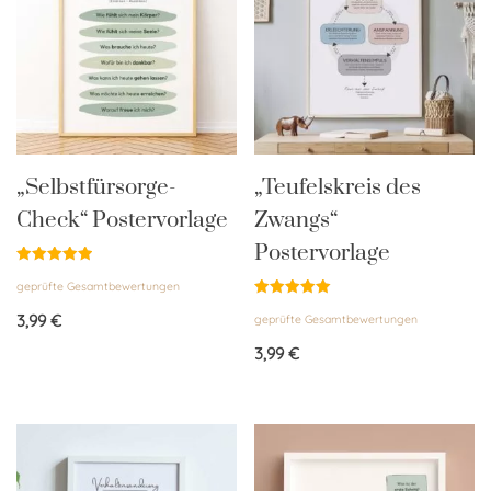
„Selbstfürsorge-
„Teufelskreis des
Check“ Postervorlage
Zwangs“
Postervorlage
Bewertet
geprüfte Gesamtbewertungen
mit
5.00
Bewertet
von 5
3,99
€
geprüfte Gesamtbewertungen
mit
5.00
von 5
3,99
€