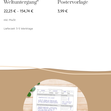
Weltuntergang“
Postervorlage
22,23
€
–
154,74
€
3,99
€
inkl. MwSt.
Lieferzeit:
3-5 Werktage