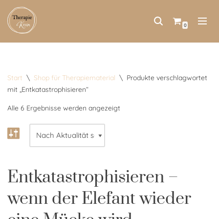
Zum
0
Inhalt
springen
Start
\
Shop für Therapiematerial
\
Produkte verschlagwortet
mit „Entkatastrophisieren“
Alle 6 Ergebnisse werden angezeigt
Entkatastrophisieren –
wenn der Elefant wieder