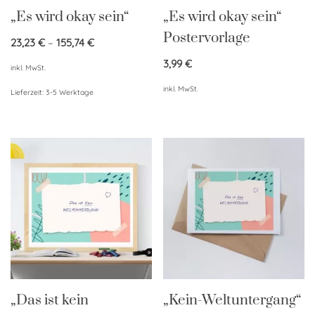
„Es wird okay sein“
„Es wird okay sein“
Postervorlage
23,23
€
–
155,74
€
3,99
€
inkl. MwSt.
inkl. MwSt.
Lieferzeit:
3-5 Werktage
„Das ist kein
„Kein-Weltuntergang“