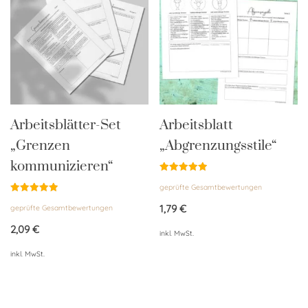
Arbeitsblätter-Set
Arbeitsblatt
„Grenzen
„Abgrenzungsstile“
kommunizieren“
Bewertet
geprüfte Gesamtbewertungen
mit
4.94
Bewertet
von 5
1,79
€
geprüfte Gesamtbewertungen
mit
5.00
von 5
2,09
€
inkl. MwSt.
inkl. MwSt.