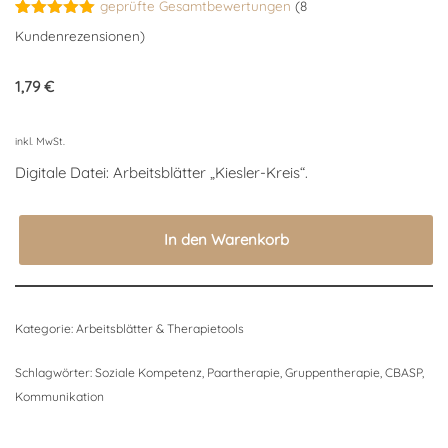
geprüfte Gesamtbewertungen
(
8
Bewertet
8
Kundenrezensionen)
mit
5.00
von 5,
basierend
1,79
€
auf
Kundenbewertungen
inkl. MwSt.
Digitale Datei: Arbeitsblätter „Kiesler-Kreis“.
In den Warenkorb
Kategorie:
Arbeitsblätter & Therapietools
Schlagwörter:
Soziale Kompetenz
,
Paartherapie
,
Gruppentherapie
,
CBASP
,
Kommunikation