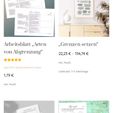
Arbeitsblatt „Arten
„Grenzen setzen“
von Abgrenzung“
22,23
€
–
154,74
€
inkl. MwSt.
Bewertet
geprüfte Gesamtbewertungen
mit
4.95
Lieferzeit:
3-5 Werktage
von 5
1,79
€
inkl. MwSt.