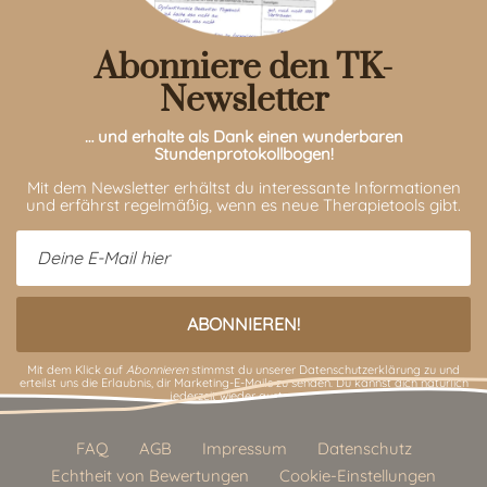
Abonniere den TK-
Newsletter
… und erhalte als Dank einen wunderbaren
Stundenprotokollbogen!
Mit dem Newsletter erhältst du interessante Informationen
und erfährst regelmäßig, wenn es neue Therapietools gibt.
Mit dem Klick auf
Abonnieren
stimmst du unserer
Datenschutzerklärung
zu und
erteilst uns die Erlaubnis, dir Marketing-E-Mails zu senden. Du kannst dich natürlich
jederzeit wieder austragen.
FAQ
AGB
Impressum
Datenschutz
Echtheit von Bewertungen
Cookie-Einstellungen