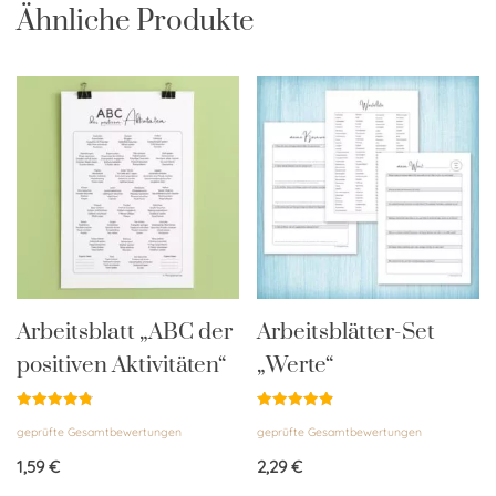
Ähnliche Produkte
Arbeitsblatt „ABC der
Arbeitsblätter-Set
positiven Aktivitäten“
„Werte“
Bewertet
Bewertet
geprüfte Gesamtbewertungen
geprüfte Gesamtbewertungen
mit
mit
4.85
4.84
von 5
von 5
1,59
€
2,29
€