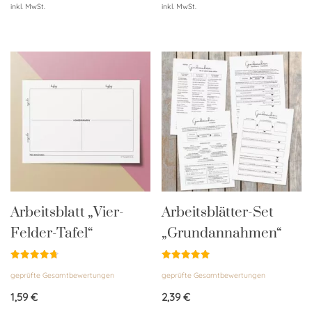
inkl. MwSt.
inkl. MwSt.
Arbeitsblatt „Vier-
Arbeitsblätter-Set
Felder-Tafel“
„Grundannahmen“
Bewertet
Bewertet
geprüfte Gesamtbewertungen
geprüfte Gesamtbewertungen
mit
mit
4.76
4.96
von 5
von 5
1,59
€
2,39
€