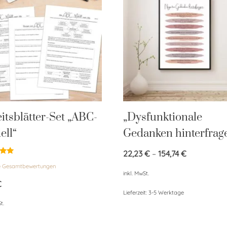
itsblätter-Set „ABC-
„Dysfunktionale
ell“
Gedanken hinterfrag
22,23
€
–
154,74
€
et
e Gesamtbewertungen
inkl. MwSt.
€
Lieferzeit:
3-5 Werktage
t.