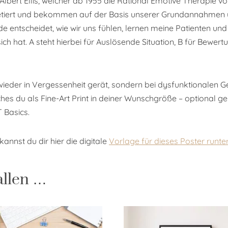
bert Ellis, welcher ab 1955 die Rational Emotive Therapie v
pretiert und bekommen auf der Basis unserer Grundannahmen
entscheidet, wie wir uns fühlen, lernen meine Patienten und K
ch hat. A steht hierbei für Auslösende Situation, B für Bewe
 wieder in Vergessenheit gerät, sondern bei dysfunktionale
lches du als Fine-Art Print in deiner Wunschgröße – optional 
T Basics.
annst du dir hier die digitale
Vorlage für dieses Poster runte
allen …