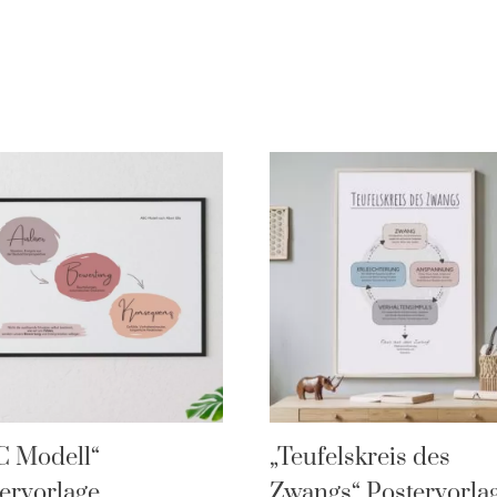
C Modell“
„Teufelskreis des
ervorlage
Zwangs“ Postervorla