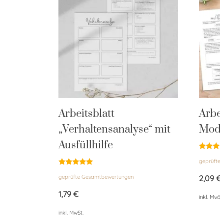
Arbeitsblatt
Arbe
„Verhaltensanalyse“ mit
Mod
Ausfüllhilfe
Bewert
geprüft
mit
4.94
Bewertet
von 5
geprüfte Gesamtbewertungen
2,09
mit
5.00
von 5
1,79
€
inkl. MwS
inkl. MwSt.