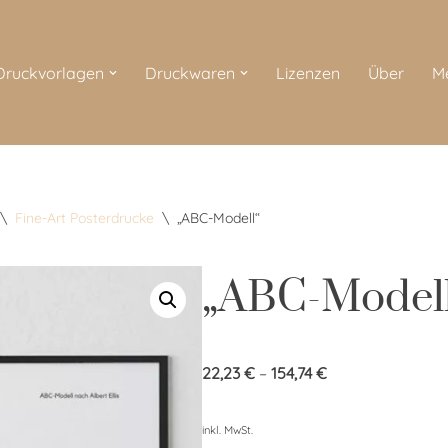
 Druckvorlagen
Druckwaren
Lizenzen
Über
M
\
Fine-Art Posterdrucke
\
„ABC-Modell“
„ABC-Model
22,23
€
–
154,74
€
inkl. MwSt.