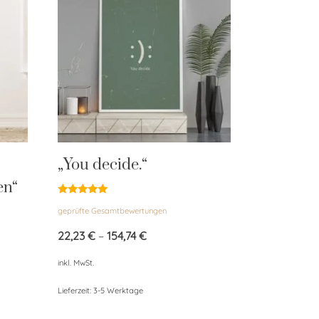
„You decide.“
en“
Bewertet
geprüfte Gesamtbewertungen
mit
5.00
von 5
22,23
€
–
154,74
€
inkl. MwSt.
Lieferzeit:
3-5 Werktage