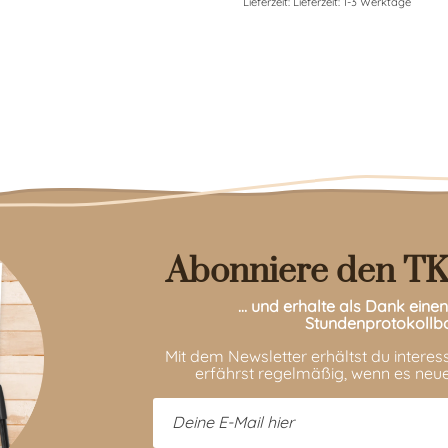
Lieferzeit:
Lieferzeit: 1-3 Werktage
Abonniere den TK
… und erhalte als Dank ein
Stundenprotokollb
Mit dem Newsletter erhältst du intere
erfährst regelmäßig, wenn es neue