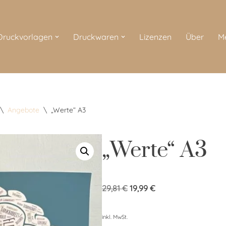
 Druckvorlagen
Druckwaren
Lizenzen
Über
M
\
Angebote
\
„Werte“ A3
„Werte“ A3
29,81
€
19,99
€
inkl. MwSt.