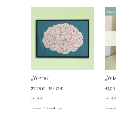
Angeb
„Werte“
„Wi
22,23
€
–
154,74
€
43,00
inkl. MwSt.
inkl. MwS
Lieferzeit:
3-5 Werktage
Lieferzei