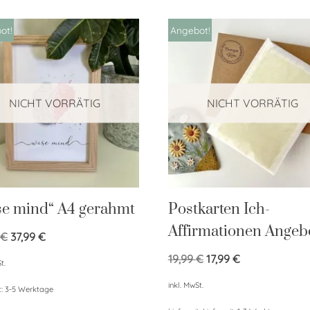
ot!
Angebot!
NICHT VORRÄTIG
NICHT VORRÄTIG
se mind“ A4 gerahmt
Postkarten Ich-
Affirmationen Angeb
€
37,99
€
19,99
€
17,99
€
t.
inkl. MwSt.
t:
3-5 Werktage