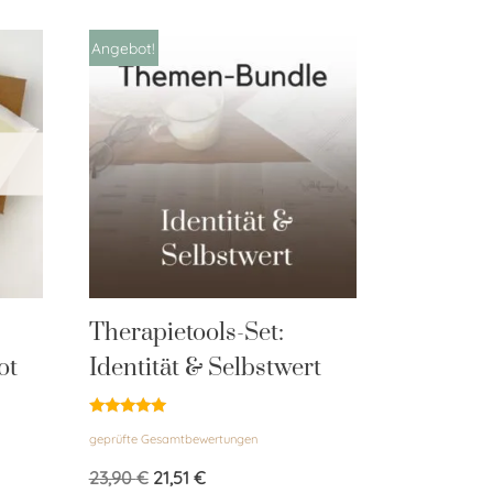
Angebot!
Therapietools-Set:
ot
Identität & Selbstwert
Bewertet
geprüfte Gesamtbewertungen
mit
5.00
von 5
23,90
€
21,51
€