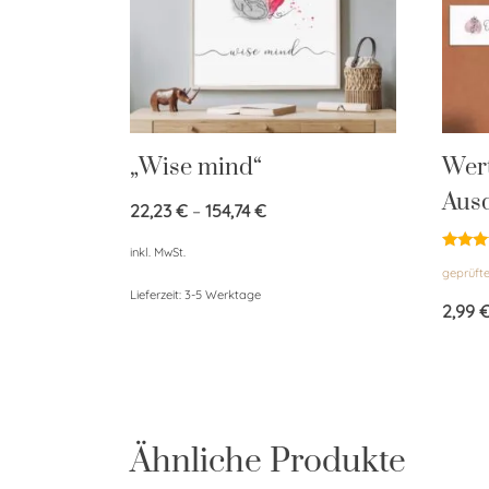
„Wise mind“
Wer
Aus
22,23
€
–
154,74
€
inkl. MwSt.
Bewert
geprüft
mit
4.50
Lieferzeit:
3-5 Werktage
von 5
2,99
Ähnliche Produkte