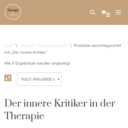
Zum
0
Inhalt
springen
Start
\
Shop für Therapiematerial
\
Produkte verschlagwortet
mit „Der innere Kritiker“
Alle 9 Ergebnisse werden angezeigt
Der innere Kritiker in der
Therapie