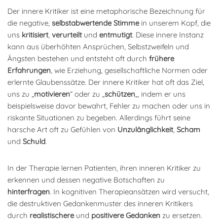
Der innere Kritiker ist eine metaphorische Bezeichnung für
die negative,
selbstabwertende Stimme
in unserem Kopf, die
uns
kritisiert
,
verurteilt
und
entmutigt
. Diese innere Instanz
kann aus überhöhten Ansprüchen, Selbstzweifeln und
Ängsten bestehen und entsteht oft durch
frühere
Erfahrungen
, wie Erziehung, gesellschaftliche Normen oder
erlernte Glaubenssätze. Der innere Kritiker hat oft das Ziel,
uns zu „
motivieren
“ oder zu „
schützen
„, indem er uns
beispielsweise davor bewahrt, Fehler zu machen oder uns in
riskante Situationen zu begeben. Allerdings führt seine
harsche Art oft zu Gefühlen von
Unzulänglichkeit
,
Scham
und
Schuld
.
In der Therapie lernen Patienten, ihren inneren Kritiker zu
erkennen und dessen negative Botschaften zu
hinterfragen
. In kognitiven Therapieansätzen wird versucht,
die destruktiven Gedankenmuster des inneren Kritikers
durch
realistischere
und
positivere Gedanken
zu ersetzen.