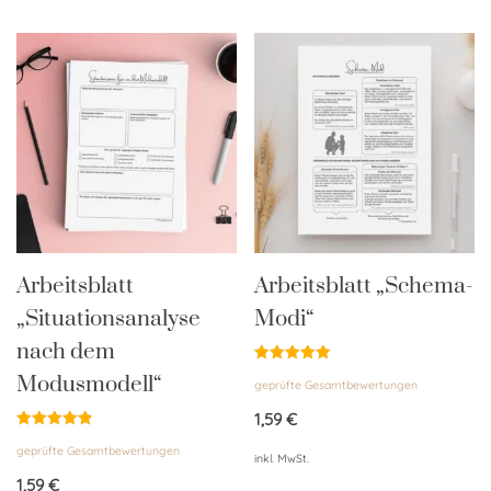
Arbeitsblatt
Arbeitsblatt „Schema-
„Situationsanalyse
Modi“
nach dem
Bewertet
Modusmodell“
geprüfte Gesamtbewertungen
mit
5.00
von 5
1,59
€
Bewertet
geprüfte Gesamtbewertungen
mit
inkl. MwSt.
4.88
von 5
1,59
€