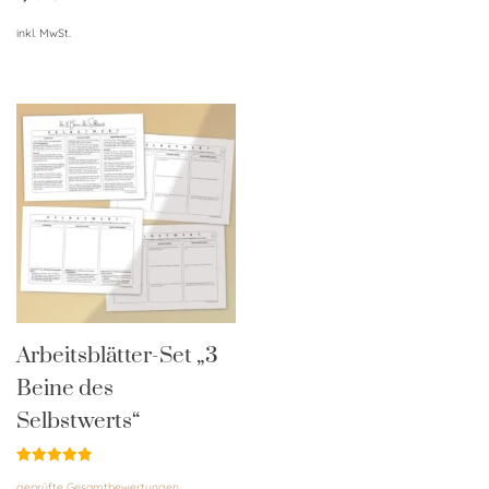
inkl. MwSt.
Arbeitsblätter-Set „3
Beine des
Selbstwerts“
Bewertet
geprüfte Gesamtbewertungen
mit