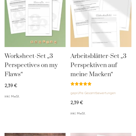
Worksheet-Set „3
Arbeitsblätter-Set „3
Perspectives on my
Perspektiven auf
Flaws“
meine Macken“
2,39
€
Bewertet
geprüfte Gesamtbewertungen
mit
inkl. MwSt.
5.00
von 5
2,39
€
inkl. MwSt.