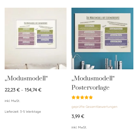
„Modusmodell“
„Modusmodell“
Postervorlage
22,23
€
–
154,74
€
inkl. MwSt.
Bewertet
geprüfte Gesamtbewertungen
mit
5.00
Lieferzeit:
3-5 Werktage
von 5
3,99
€
inkl. MwSt.