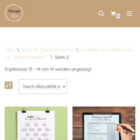
Zum
0
Inhalt
springen
Start
\
Shop für Therapiematerial
\
Produkte verschlagwortet
mit „Aktivitätsaufbau“
\
Seite 2
Ergebnisse 13 – 14 von 14 werden angezeigt