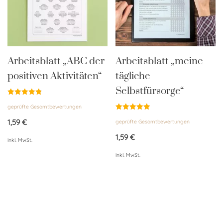
Arbeitsblatt „ABC der
Arbeitsblatt „meine
positiven Aktivitäten“
tägliche
Selbstfürsorge“
Bewertet
geprüfte Gesamtbewertungen
mit
4.85
Bewertet
von 5
1,59
€
geprüfte Gesamtbewertungen
mit
4.96
von 5
1,59
€
inkl. MwSt.
inkl. MwSt.