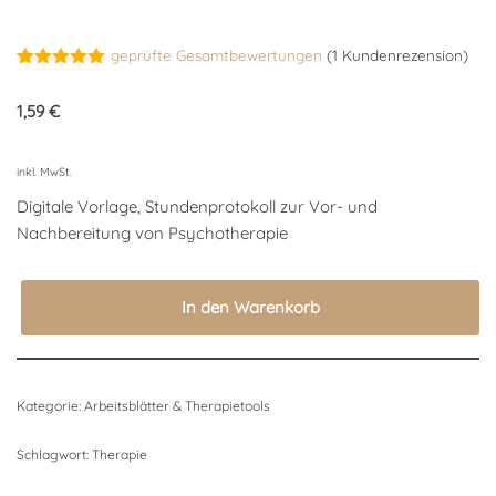
geprüfte Gesamtbewertungen
(
1
Kundenrezension)
Bewertet
1
mit
5.00
1,59
€
von 5,
basierend
auf
Kundenbewertung
inkl. MwSt.
Digitale Vorlage, Stundenprotokoll zur Vor- und
Nachbereitung von Psychotherapie
In den Warenkorb
Kategorie:
Arbeitsblätter & Therapietools
Schlagwort:
Therapie