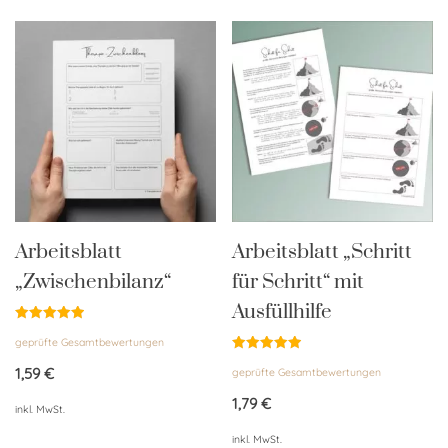
Arbeitsblatt
Arbeitsblatt „Schritt
„Zwischenbilanz“
für Schritt“ mit
Ausfüllhilfe
Bewertet
geprüfte Gesamtbewertungen
mit
5.00
Bewertet
von 5
1,59
€
geprüfte Gesamtbewertungen
mit
4.95
von 5
1,79
€
inkl. MwSt.
inkl. MwSt.