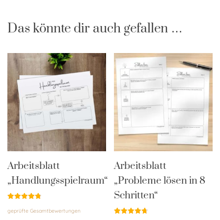
Das könnte dir auch gefallen …
Arbeitsblatt
Arbeitsblatt
„Handlungsspielraum“
„Probleme lösen in 8
Schritten“
Bewertet
geprüfte Gesamtbewertungen
mit
4.86
Bewertet