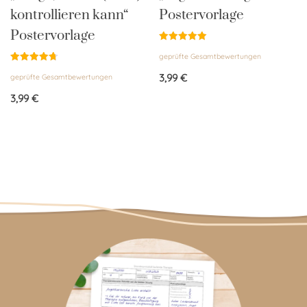
kontrollieren kann“
Postervorlage
Postervorlage
Bewertet
geprüfte Gesamtbewertungen
mit
5.00
Bewertet
von 5
3,99
€
geprüfte Gesamtbewertungen
mit
4.75
von 5
3,99
€