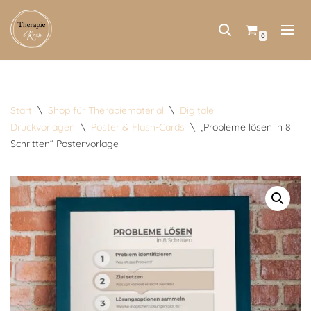
Zum
0
Inhalt
springen
Start
\
Shop für Therapiematerial
\
Digitale
Druckvorlagen
\
Poster & Flash-Cards
\
„Probleme lösen in 8
Schritten“ Postervorlage