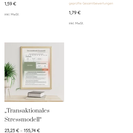
von 5
1,59
€
geprüfte Gesamtbewertungen
mit
4.71
von 5
1,79
€
inkl. MwSt.
inkl. MwSt.
„Transaktionales
Stressmodell“
23,23
€
–
155,74
€