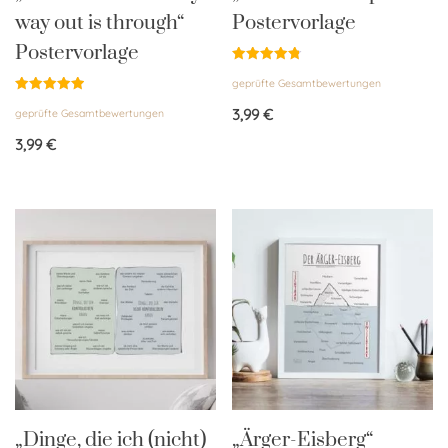
way out is through“
Postervorlage
Postervorlage
Bewertet
geprüfte Gesamtbewertungen
mit
4.83
Bewertet
von 5
3,99
€
geprüfte Gesamtbewertungen
mit
5.00
von 5
3,99
€
„Dinge, die ich (nicht)
„Ärger-Eisberg“