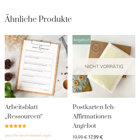
Ähnliche Produkte
Angebot!
NICHT VORRÄTIG
Arbeitsblatt
Postkarten Ich-
„Ressourcen“
Affirmationen
Angebot
Bewertet
geprüfte Gesamtbewertungen
mit
19,99
€
17,99
€
4.89