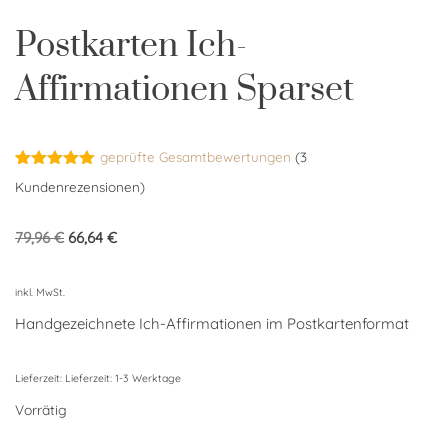
Postkarten Ich-
Affirmationen Sparset
geprüfte Gesamtbewertungen
(
3
Bewertet
3
Kundenrezensionen)
mit
5.00
von 5,
basierend
79,96
€
66,64
€
auf
Kundenbewertungen
inkl. MwSt.
Handgezeichnete Ich-Affirmationen im Postkartenformat
Lieferzeit:
Lieferzeit: 1-3 Werktage
Vorrätig