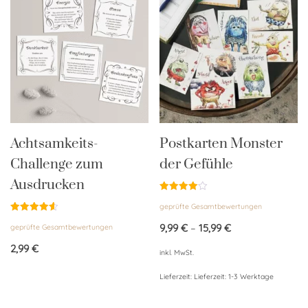
Achtsamkeits-
Postkarten Monster
Challenge zum
der Gefühle
Ausdrucken
Bewertet
geprüfte Gesamtbewertungen
mit
4.00
Bewertet
von 5
9,99
€
–
15,99
€
geprüfte Gesamtbewertungen
mit
4.58
von 5
2,99
€
inkl. MwSt.
Lieferzeit:
Lieferzeit: 1-3 Werktage