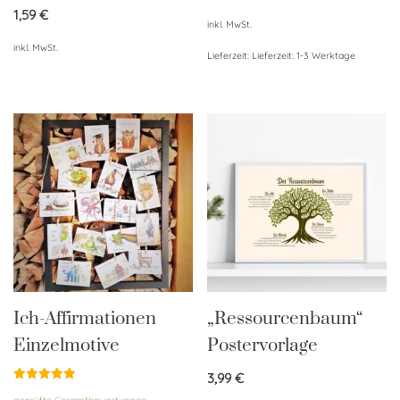
von 5
1,59
€
inkl. MwSt.
inkl. MwSt.
Lieferzeit:
Lieferzeit: 1-3 Werktage
Ich-Affirmationen
„Ressourcenbaum“
Einzelmotive
Postervorlage
3,99
€
Bewertet
geprüfte Gesamtbewertungen