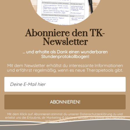
Abonniere den TK-
Newsletter
… und erhalte als Dank einen wunderbaren
Stundenprotokollbogen!
Mit dem Newsletter erhältst du interessante Informationen
und erfährst regelmäßig, wenn es neue Therapietools gibt.
Mit dem Klick auf
Abonnieren
stimmst du unserer
Datenschutzerklärung
zu und
erteilst uns die Erlaubnis, dir Marketing-E-Mails zu senden. Du kannst dich natürlich
jederzeit wieder austragen.