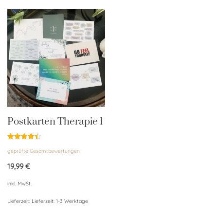
Postkarten Therapie 1
Bewertet
geprüfte Gesamtbewertungen
mit
4.50
von 5
19,99
€
inkl. MwSt.
Lieferzeit:
Lieferzeit: 1-3 Werktage