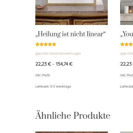
„Heilung ist nicht linear“
„You
Bewertet
Bewert
geprüfte Gesamtbewertungen
geprüft
mit
mit
5.00
5.00
von 5
von 5
22,23
€
–
154,74
€
22,23
inkl. MwSt.
inkl. MwS
Lieferzeit:
3-5 Werktage
Lieferzei
Ähnliche Produkte