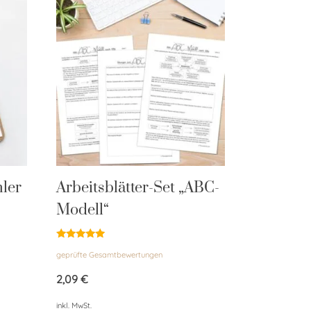
hler
Arbeitsblätter-Set „ABC-
Modell“
Bewertet
geprüfte Gesamtbewertungen
mit
4.94
von 5
2,09
€
inkl. MwSt.