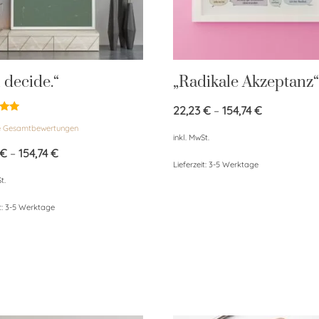
 decide.“
„Radikale Akzeptanz“
22,23
€
–
154,74
€
et
e Gesamtbewertungen
inkl. MwSt.
€
–
154,74
€
Lieferzeit:
3-5 Werktage
t.
t:
3-5 Werktage