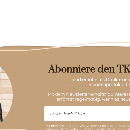
Abonniere den TK
… und erhalte als Dank ein
Stundenprotokollb
Mit dem Newsletter erhältst du intere
erfährst regelmäßig, wenn es neue
Mit dem Klick auf
Abonnieren
stimmst du unserer
Datensc
Erlaubnis, dir Marketing-E-Mails zu senden. Du kannst dich