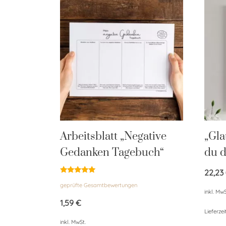
Arbeitsblatt „Negative
„Gla
Gedanken Tagebuch“
du d
22,23
Bewertet
geprüfte Gesamtbewertungen
mit
inkl. MwS
4.92
von 5
1,59
€
Lieferzei
inkl. MwSt.