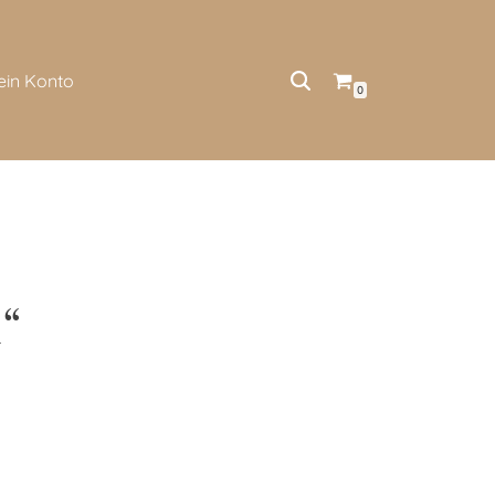
ein Konto
0
“