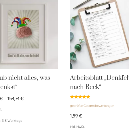
ub nicht alles, was
Arbeitsblatt „Denkfe
enkst“
nach Beck“
€
–
154,74
€
Bewertet
geprüfte Gesamtbewertungen
mit
t.
4.85
von 5
1,59
€
t:
3-5 Werktage
inkl. MwSt.