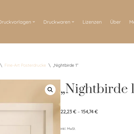
 Druckvorlagen
Druckwaren
Lizenzen
Über
M
\
Fine-Art Posterdrucke
\
„Nightbirde 1“
„Nightbirde 1
22,23
€
–
154,74
€
inkl. MwSt.