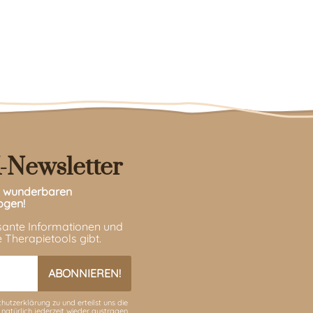
-Newsletter
en wunderbaren
ogen!
ssante Informationen und
 Therapietools gibt.
hutzerklärung
zu und erteilst uns die
 natürlich jederzeit wieder austragen.