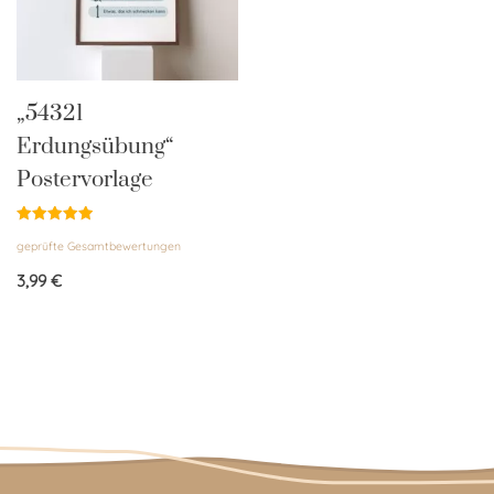
„54321
Erdungsübung“
Postervorlage
Bewertet
geprüfte Gesamtbewertungen
mit
5.00
von 5
3,99
€