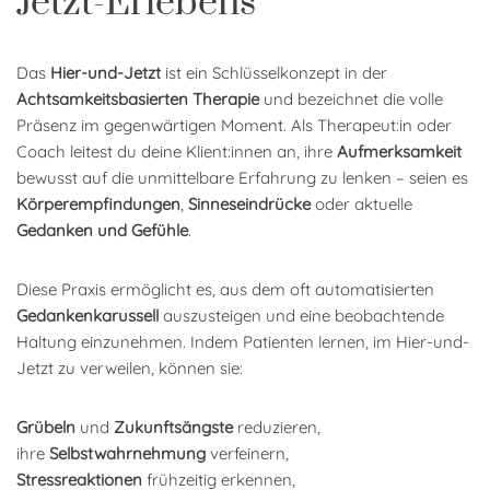
Jetzt-Erlebens
Das
Hier-und-Jetzt
ist ein Schlüsselkonzept in der
Achtsamkeitsbasierten Therapie
und bezeichnet die volle
Präsenz im gegenwärtigen Moment. Als Therapeut:in oder
Coach leitest du deine Klient:innen an, ihre
Aufmerksamkeit
bewusst auf die unmittelbare Erfahrung zu lenken – seien es
Körperempfindungen
,
Sinneseindrücke
oder aktuelle
Gedanken und Gefühle
.
Diese Praxis ermöglicht es, aus dem oft automatisierten
Gedankenkarussell
auszusteigen und eine beobachtende
Haltung einzunehmen. Indem Patienten lernen, im Hier-und-
Jetzt zu verweilen, können sie:
Grübeln
und
Zukunftsängste
reduzieren,
ihre
Selbstwahrnehmung
verfeinern,
Stressreaktionen
frühzeitig erkennen,