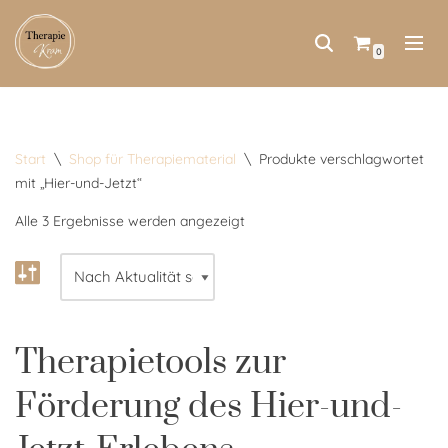
Zum
0
Inhalt
springen
Start
\
Shop für Therapiematerial
\
Produkte verschlagwortet
mit „Hier-und-Jetzt“
Alle 3 Ergebnisse werden angezeigt
Therapietools zur
Förderung des Hier-und-