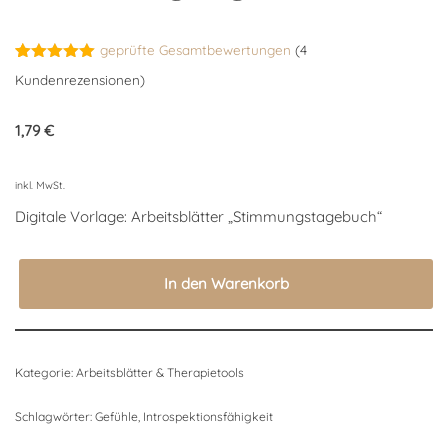
geprüfte Gesamtbewertungen
(
4
Bewertet
4
Kundenrezensionen)
mit
5.00
von 5,
basierend
1,79
€
auf
Kundenbewertungen
inkl. MwSt.
Digitale Vorlage: Arbeitsblätter „Stimmungstagebuch“
In den Warenkorb
Kategorie:
Arbeitsblätter & Therapietools
Schlagwörter:
Gefühle
,
Introspektionsfähigkeit