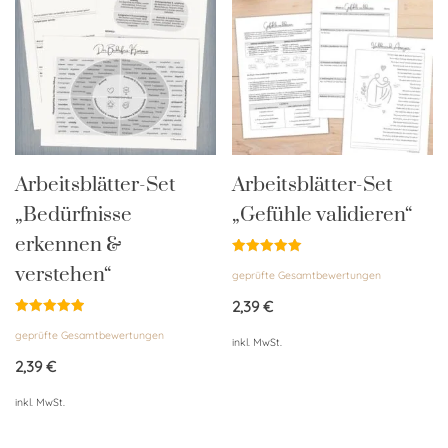
Arbeitsblätter-Set
Arbeitsblätter-Set
„Bedürfnisse
„Gefühle validieren“
erkennen &
Bewertet
verstehen“
geprüfte Gesamtbewertungen
mit
5.00
von 5
2,39
€
Bewertet
geprüfte Gesamtbewertungen
mit
inkl. MwSt.
5.00
von 5
2,39
€
inkl. MwSt.