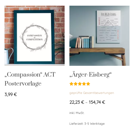
„Compassion“ ACT
„Ärger-Eisberg“
Postervorlage
Bewertet
geprüfte Gesamtbewertungen
mit
3,99
€
5.00
von 5
22,23
€
–
154,74
€
inkl. MwSt.
Lieferzeit:
3-5 Werktage