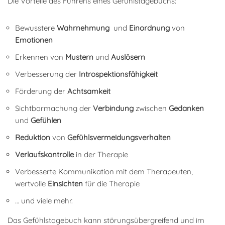
Die Vorteile des Führens eines Gefühlstagebuchs:
Bewusstere
Wahrnehmung
und
Einordnung
von
Emotionen
Erkennen von
Mustern
und
Auslösern
Verbesserung der
Introspektionsfähigkeit
Förderung der
Achtsamkeit
Sichtbarmachung der
Verbindung
zwischen
Gedanken
und
Gefühlen
Reduktion
von
Gefühlsvermeidungsverhalten
Verlaufskontrolle
in der Therapie
Verbesserte Kommunikation mit dem Therapeuten,
wertvolle
Einsichten
für die Therapie
… und viele mehr.
Das Gefühlstagebuch kann störungsübergreifend und im