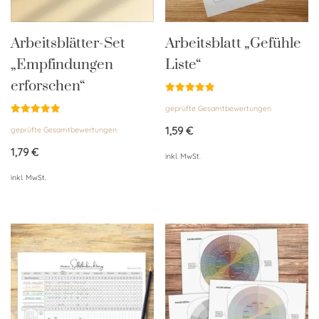
Arbeitsblätter-Set
Arbeitsblatt „Gefühle
„Empfindungen
Liste“
erforschen“
Bewertet
geprüfte Gesamtbewertungen
mit
4.85
Bewertet
von 5
1,59
€
geprüfte Gesamtbewertungen
mit
5.00
von 5
1,79
€
inkl. MwSt.
inkl. MwSt.