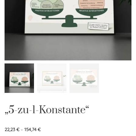
„5-zu-1-Konstante“
22,23
€
–
154,74
€