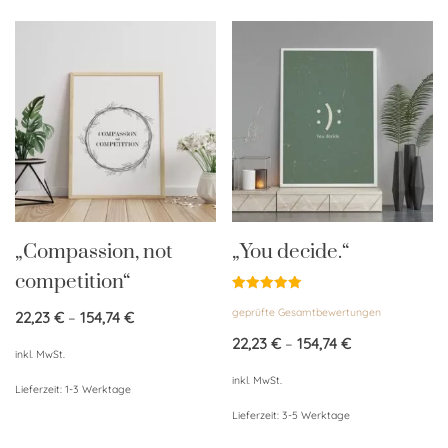
„Compassion, not
„You decide.“
competition“
Bewertet
geprüfte Gesamtbewertungen
mit
22,23
€
–
154,74
€
5.00
von 5
22,23
€
–
154,74
€
inkl. MwSt.
inkl. MwSt.
Lieferzeit:
1-3 Werktage
Lieferzeit:
3-5 Werktage