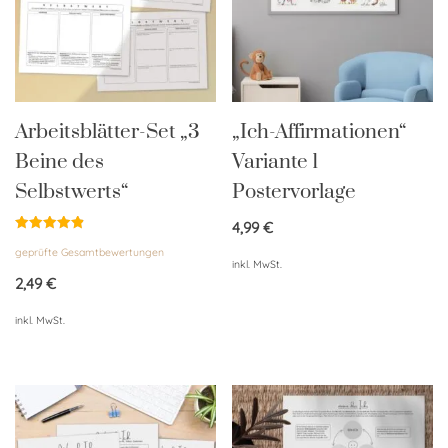
Arbeitsblätter-Set „3
„Ich-Affirmationen“
Beine des
Variante 1
Selbstwerts“
Postervorlage
4,99
€
Bewertet
geprüfte Gesamtbewertungen
mit
inkl. MwSt.
4.93
von 5
2,49
€
inkl. MwSt.