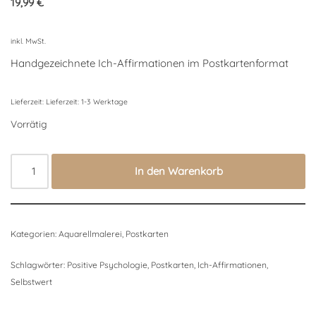
19,99
€
auf
Kundenbewertungen
inkl. MwSt.
Handgezeichnete Ich-Affirmationen im Postkartenformat
Lieferzeit:
Lieferzeit: 1-3 Werktage
Vorrätig
In den Warenkorb
Kategorien:
Aquarellmalerei
,
Postkarten
Schlagwörter:
Positive Psychologie
,
Postkarten
,
Ich-Affirmationen
,
Selbstwert