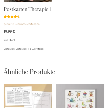
Postkarten Therapie 1
Bewertet
geprüfte Gesamtbewertungen
mit
4.50
von 5
19,99
€
inkl. MwSt.
Lieferzeit:
Lieferzeit: 1-3 Werktage
Ähnliche Produkte