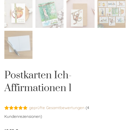
Postkarten Ich-
Affirmationen 1
geprüfte Gesamtbewertungen
(
4
Bewertet
4
Kundenrezensionen)
mit
5.00
von 5,
basierend