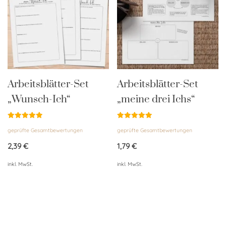
Arbeitsblätter-Set
Arbeitsblätter-Set
„Wunsch-Ich“
„meine drei Ichs“
Bewertet
Bewertet
geprüfte Gesamtbewertungen
geprüfte Gesamtbewertungen
mit
mit
5.00
5.00
von 5
von 5
2,39
€
1,79
€
inkl. MwSt.
inkl. MwSt.