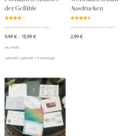
der Gefühle
Ausdrucken
Bewertet
Bewertet
geprüfte Gesamtbewertungen
geprüfte Gesamtbewertungen
mit
mit
4.00
4.50
von 5
von 5
9,99
€
–
15,99
€
2,99
€
inkl. MwSt.
Lieferzeit:
Lieferzeit: 1-3 Werktage