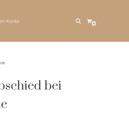
ein Konto
0
nde
bschied bei
de