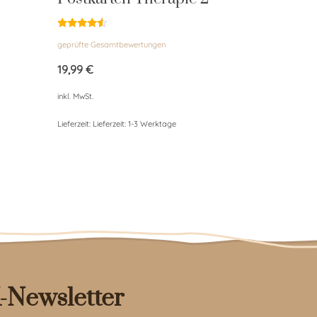
Bewertet
geprüfte Gesamtbewertungen
mit
4.33
von 5
19,99
€
inkl. MwSt.
Lieferzeit:
Lieferzeit: 1-3 Werktage
-Newsletter