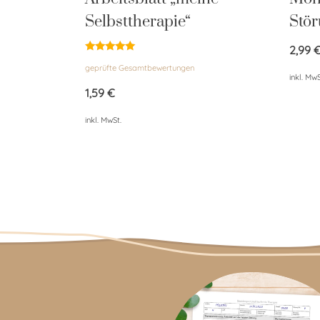
Selbsttherapie“
Stö
2,99
Bewertet
geprüfte Gesamtbewertungen
mit
inkl. MwS
4.89
von 5
1,59
€
inkl. MwSt.