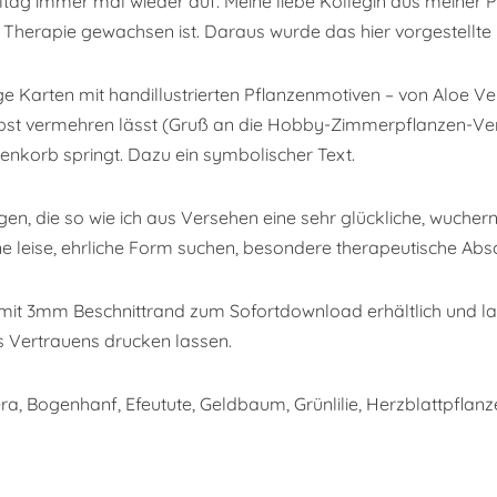
tag immer mal wieder auf. Meine liebe Kollegin aus meiner Pr
er Therapie gewachsen ist. Daraus wurde das hier vorgestellte
ge Karten mit handillustrierten Pflanzenmotiven – von Aloe Ve
elbst vermehren lässt (Gruß an die Hobby-Zimmerpflanzen-Ve
enkorb springt. Dazu ein symbolischer Text.
gen, die so wie ich aus Versehen eine sehr glückliche, wucher
e leise, ehrliche Form suchen, besondere therapeutische Absc
 mit 3mm Beschnittrand zum Sofortdownload erhältlich und l
s Vertrauens drucken lassen.
era, Bogenhanf, Efeutute, Geldbaum, Grünlilie, Herzblattpflanz