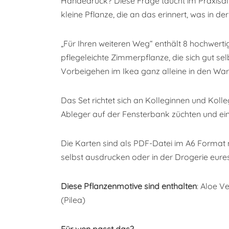
Händedruck? Diese Frage taucht im Praxisall
kleine Pflanze, die an das erinnert, was in d
„Für Ihren weiteren Weg“ enthält 8 hochwerti
pflegeleichte Zimmerpflanze, die sich gut s
Vorbeigehen im Ikea ganz alleine in den War
Das Set richtet sich an Kolleginnen und Kolle
Ableger auf der Fensterbank züchten und ein
Die Karten sind als PDF-Datei im A6 Format
selbst ausdrucken oder in der Drogerie eure
Diese Pflanzenmotive sind enthalten
: Aloe V
(Pilea)
Für wen passt das?