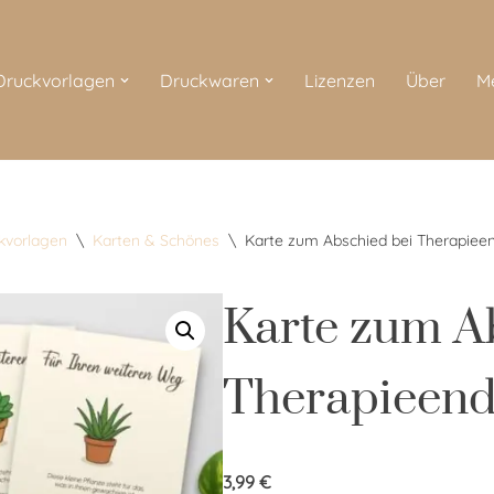
 Druckvorlagen
Druckwaren
Lizenzen
Über
M
ckvorlagen
\
Karten & Schönes
\
Karte zum Abschied bei Therapiee
Karte zum A
Therapieen
3,99
€