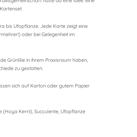
axisgemeinschaft hatte da eine Idee: eine
 Kartenset.
ra bis Ufopflanze. Jede Karte zeigt eine
rmehrer!) oder bei Gelegenheit im
nde Grünlilie in ihrem Praxisraum haben,
hiede zu gestalten.
assen sich auf Karton oder gutem Papier
e (Hoya Kerrii), Succulente, Ufopflanze