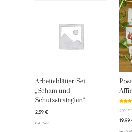
Arbeitsblätter-Set
Post
„Scham und
Affi
Schutzstrategien“
Bewert
geprüft
mit
2,39
€
5.00
von 5
19,99
inkl. MwSt.
inkl. MwS