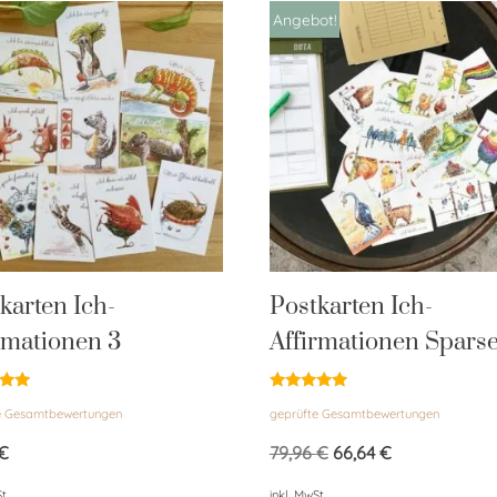
Angebot!
karten Ich-
Postkarten Ich-
rmationen 3
Affirmationen Sparse
et
Bewertet
e Gesamtbewertungen
geprüfte Gesamtbewertungen
mit
5.00
von 5
€
79,96
€
66,64
€
t.
inkl. MwSt.