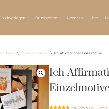
 Druckvorlagen
Druckwaren
Lizenzen
Über
M
ckvorlagen
\
Karten & Schönes
\
Ich-Affirmationen Einzelmotive
Ich-Affirmat
Einzelmotiv
geprüfte Gesamtbewer