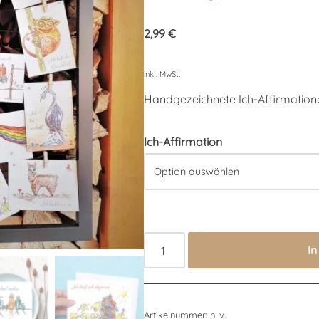
Bewertet mit
1
5.00
von 5,
2,99
€
basierend
auf
Kundenbewertung
inkl. MwSt.
Handgezeichnete Ich-Affirmatione
Ich-Affirmation
I
Artikelnummer:
n. v.