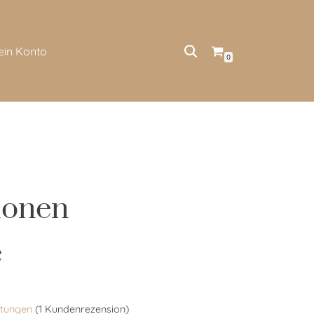
ein Konto
0
ionen
e
tungen
(
1
Kundenrezension)