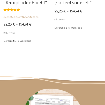
„Kampf oder Flucht“
„Go feel your self“
22,23
€
–
154,74
€
Bewertet
geprüfte Gesamtbewertungen
mit
inkl. MwSt.
5.00
von 5
22,23
€
–
154,74
€
Lieferzeit:
3-5 Werktage
inkl. MwSt.
Lieferzeit:
3-5 Werktage