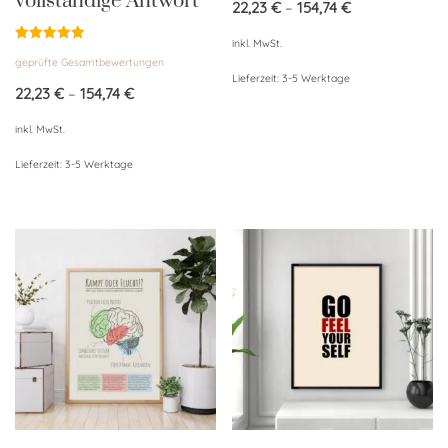
vollständige Antwort“
22,23
€
–
154,74
€
inkl. MwSt.
Bewertet
geprüfte Gesamtbewertungen
mit
5.00
Lieferzeit:
3-5 Werktage
von 5
22,23
€
–
154,74
€
inkl. MwSt.
Lieferzeit:
3-5 Werktage