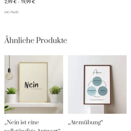
2,99
€
–
19,99
€
inkl. MwSt.
Ähnliche Produkte
„Nein ist eine
„Atemübung“