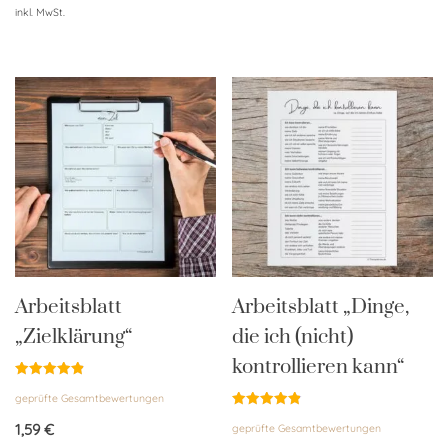
inkl. MwSt.
Arbeitsblatt
Arbeitsblatt „Dinge,
„Zielklärung“
die ich (nicht)
kontrollieren kann“
Bewertet
geprüfte Gesamtbewertungen
mit
4.91
Bewertet
von 5
1,59
€
geprüfte Gesamtbewertungen
mit
4.87