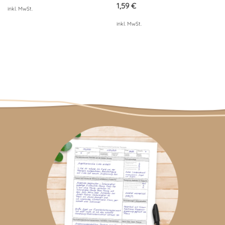
von 5
1,59
€
inkl. MwSt.
inkl. MwSt.