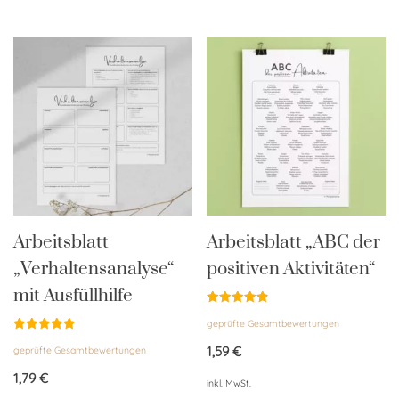
Arbeitsblatt
Arbeitsblatt „ABC der
„Verhaltensanalyse“
positiven Aktivitäten“
mit Ausfüllhilfe
Bewertet
geprüfte Gesamtbewertungen
mit
4.85
Bewertet
von 5
1,59
€
geprüfte Gesamtbewertungen
mit
5.00
von 5
1,79
€
inkl. MwSt.