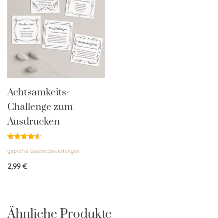
Achtsamkeits-
Challenge zum
Ausdrucken
Bewertet
geprüfte Gesamtbewertungen
mit
4.58
von 5
2,99
€
Ähnliche Produkte