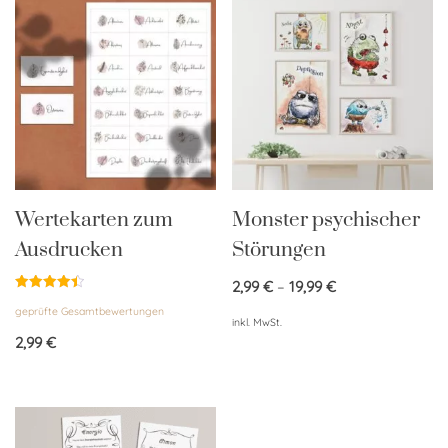
Wertekarten zum
Monster psychischer
Ausdrucken
Störungen
2,99
€
–
19,99
€
Bewertet
geprüfte Gesamtbewertungen
mit
inkl. MwSt.
4.50
von 5
2,99
€