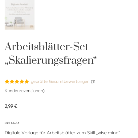
Arbeitsblätter-Set
„Skalierungsfragen“
geprüfte Gesamtbewertungen
(
11
Bewertet
11
Kundenrezensionen)
mit
5.00
von 5,
basierend
2,99
€
auf
Kundenbewertungen
inkl. MwSt.
Digitale Vorlage für Arbeitsblätter zum Skill „wise mind“.