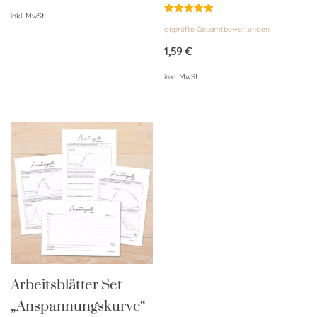
inkl. MwSt.
Bewertet
geprüfte Gesamtbewertungen
mit
5.00
von 5
1,59
€
inkl. MwSt.
Arbeitsblätter Set
„Anspannungskurve“