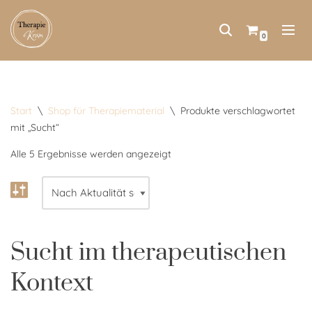
Zum
0
Inhalt
springen
Start
\
Shop für Therapiematerial
\
Produkte verschlagwortet
mit „Sucht“
Alle 5 Ergebnisse werden angezeigt
Sucht im therapeutischen
Kontext