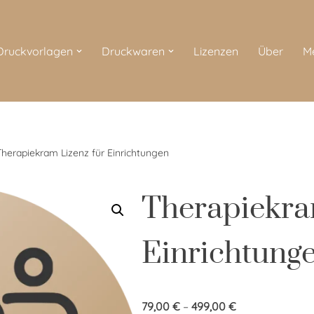
 Druckvorlagen
Druckwaren
Lizenzen
Über
M
Therapiekram Lizenz für Einrichtungen
Therapiekra
Einrichtung
79,00
€
–
499,00
€