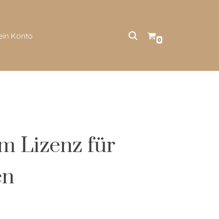
ein Konto
0
m Lizenz für
en