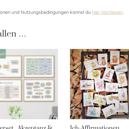
tionen und Nutzungsbedingungen kannst du
hier nachlesen
.
allen …
ot!
erset „Akzeptanz &
Ich-Affirmationen