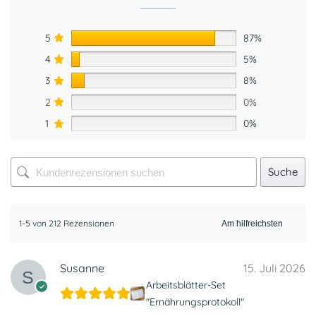
5
87%
4
5%
3
8%
2
0%
1
0%
Suche
1-5 von 212 Rezensionen
Susanne
15. Juli 2026
Arbeitsblätter-Set
"Ernährungsprotokoll"