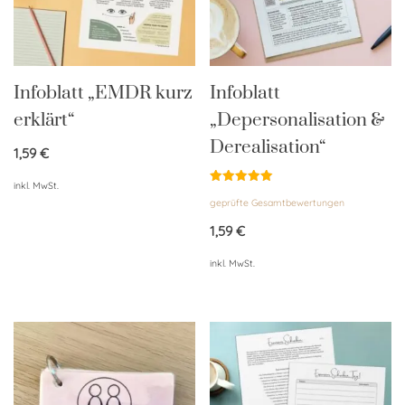
Infoblatt „EMDR kurz
Infoblatt
erklärt“
„Depersonalisation &
Derealisation“
1,59
€
inkl. MwSt.
Bewertet
geprüfte Gesamtbewertungen
mit
5.00
von 5
1,59
€
inkl. MwSt.