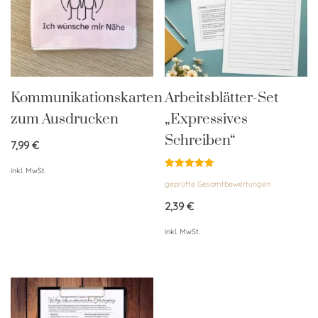
Kommunikationskarten
Arbeitsblätter-Set
zum Ausdrucken
„Expressives
Schreiben“
7,99
€
inkl. MwSt.
Bewertet
geprüfte Gesamtbewertungen
mit
5.00
von 5
2,39
€
inkl. MwSt.