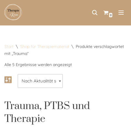
Zum
0
Inhalt
springen
Start
\
Shop für Therapiematerial
\
Produkte verschlagwortet
mit „Trauma“
Alle 5 Ergebnisse werden angezeigt
Trauma, PTBS und
Therapie