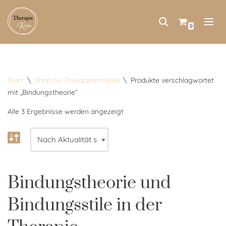
Zum
0
Inhalt
springen
Start
\
Shop für Therapiematerial
\
Produkte verschlagwortet
mit „Bindungstheorie“
Alle 3 Ergebnisse werden angezeigt
Bindungstheorie und
Bindungsstile in der