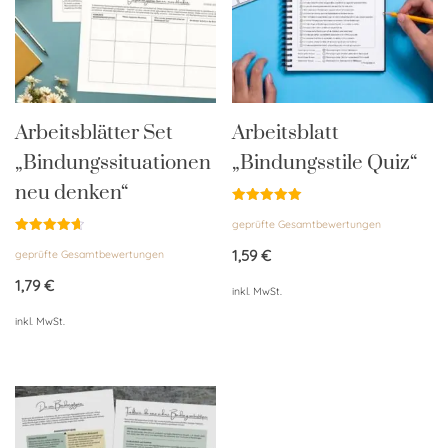
Arbeitsblätter Set
Arbeitsblatt
„Bindungssituationen
„Bindungsstile Quiz“
neu denken“
Bewertet
geprüfte Gesamtbewertungen
mit
5.00
Bewertet
von 5
1,59
€
geprüfte Gesamtbewertungen
mit
4.67
von 5
1,79
€
inkl. MwSt.
inkl. MwSt.