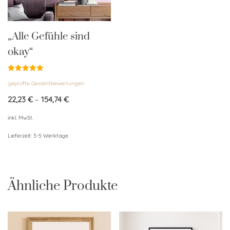
„Alle Gefühle sind
okay“
Bewertet
geprüfte Gesamtbewertungen
mit
5.00
von 5
22,23
€
–
154,74
€
inkl. MwSt.
Lieferzeit:
3-5 Werktage
Ähnliche Produkte