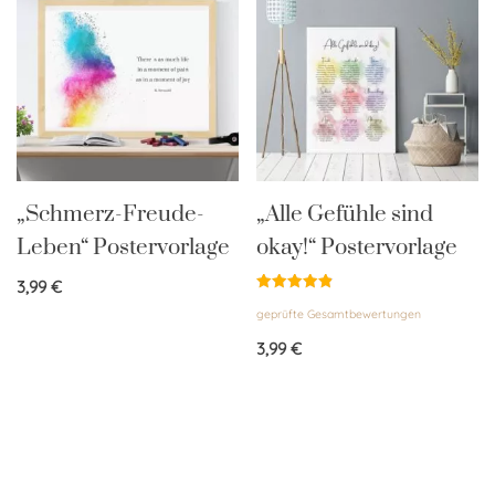
„Schmerz-Freude-
„Alle Gefühle sind
Leben“ Postervorlage
okay!“ Postervorlage
3,99
€
Bewertet
geprüfte Gesamtbewertungen
mit
4.86
von 5
3,99
€