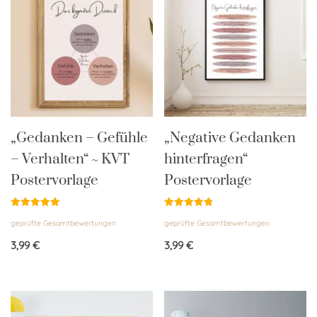
„Gedanken – Gefühle
„Negative Gedanken
– Verhalten“ ~ KVT
hinterfragen“
Postervorlage
Postervorlage
Bewertet
Bewertet
geprüfte Gesamtbewertungen
geprüfte Gesamtbewertungen
mit
mit
5.00
4.83
von 5
von 5
3,99
€
3,99
€